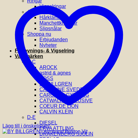
Ringar
Vigselringar
Accessoarer
Hårklämmor
Manchettknappar
Slipsnålar
Shoppa nu
Erbjudanden
Nyheter
Förlovnings- & Vigselring
Varumärken
A-C
AROCK
astrid & agnes
BOSS
BY BILLGREN
CAROLINE SVEDBOM
CAROLINA GYNNING
CATWALK EXCLUSIVE
COEUR DE LION
CALVIN KLEIN
D-E
DIESEL
Lägg till i önskelistan!
EFVA ATTLING
DRAKENBERG SJÖLIN