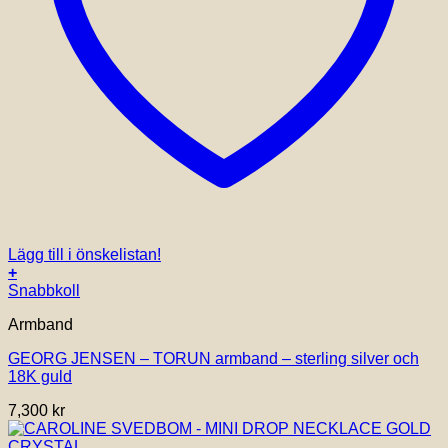
Lägg till i önskelistan!
+
Den
Snabbkoll
här
Armband
produkten
har
GEORG JENSEN – TORUN armband – sterling silver och
flera
18K guld
varianter.
De
7,300
kr
olika
alternativen