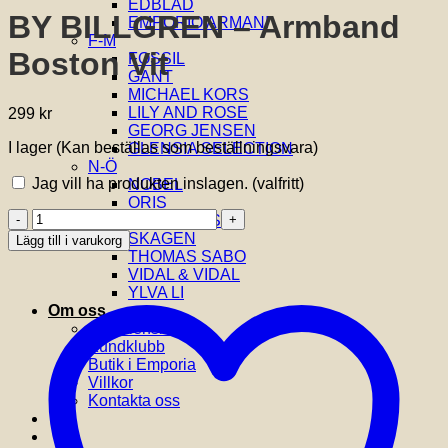
EDBLAD
BY BILLGREN – Armband
EMPORIO ARMANI
F-M
Boston Vit
FOSSIL
GANT
MICHAEL KORS
LILY AND ROSE
299
kr
GEORG JENSEN
I lager (Kan beställas som beställningsvara)
GLENSIA SELECTION
N-Ö
Jag vill ha produkten inslagen.
(valfritt)
NOBEL
ORIS
BY
SIF JAKOBS
BILLGREN
SKAGEN
Lägg till i varukorg
-
THOMAS SABO
Armband
VIDAL & VIDAL
Boston
YLVA LI
Vit
Om oss
mängd
Om Glensia
Kundklubb
Butik i Emporia
Villkor
Kontakta oss