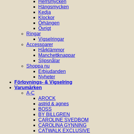
Herrsmycken
Hängsmycken
Kedja
Klockor
Örhängen
Övrigt
Ringar
Vigselringar
Accessoarer
Hårklämmor
Manchettknappar
Slipsnålar
Shoppa nu
Erbjudanden
Nyheter
Förlovnings- & Vigselring
Varumärken
A-C
AROCK
astrid & agnes
BOSS
BY BILLGREN
CAROLINE SVEDBOM
CAROLINA GYNNING
CATWALK EXCLUSIVE