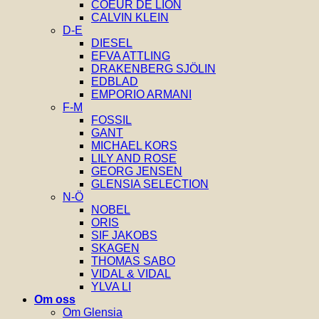
COEUR DE LION
CALVIN KLEIN
D-E
DIESEL
EFVA ATTLING
DRAKENBERG SJÖLIN
EDBLAD
EMPORIO ARMANI
F-M
FOSSIL
GANT
MICHAEL KORS
LILY AND ROSE
GEORG JENSEN
GLENSIA SELECTION
N-Ö
NOBEL
ORIS
SIF JAKOBS
SKAGEN
THOMAS SABO
VIDAL & VIDAL
YLVA LI
Om oss
Om Glensia