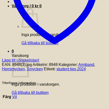
Varukorg /
0
kr
0
Inga produkter i varukorgen.
Gå tillbaka till butiken
0
Varukorg
Lägg till i önskelistan!
EAN:
8948(3).jpg
Artikelnr:
8948
Kategorier:
Armband
,
Herrsmycken
,
Smycken
Etikett:
student tips 2024
Ytterligare information
Inga produkter i varukorgen.
Gå tillbaka till butiken
Färg
Vit