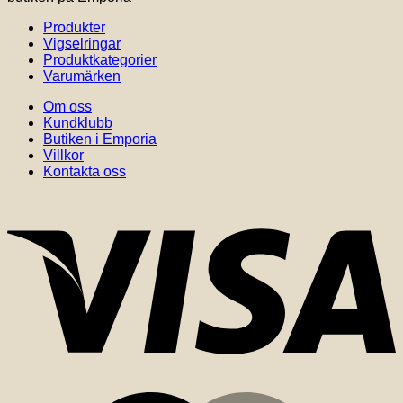
Produkter
Vigselringar
Produktkategorier
Varumärken
Om oss
Kundklubb
Butiken i Emporia
Villkor
Kontakta oss
V
M