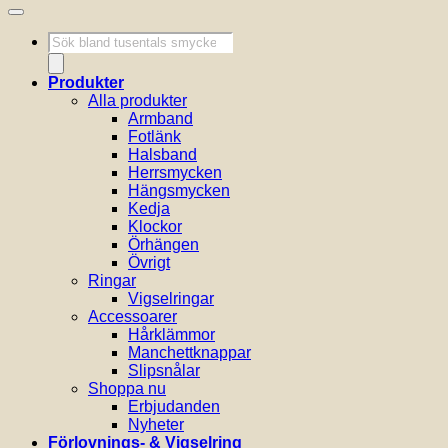
Produktsökning
Produkter
Alla produkter
Armband
Fotlänk
Halsband
Herrsmycken
Hängsmycken
Kedja
Klockor
Örhängen
Övrigt
Ringar
Vigselringar
Accessoarer
Hårklämmor
Manchettknappar
Slipsnålar
Shoppa nu
Erbjudanden
Nyheter
Förlovnings- & Vigselring