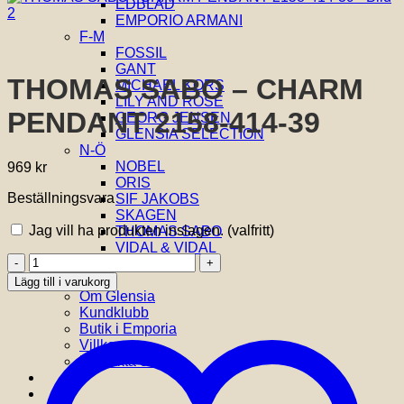
EDBLAD
EMPORIO ARMANI
F-M
FOSSIL
GANT
THOMAS SABO – CHARM
MICHAEL KORS
LILY AND ROSE
PENDANT 2158-414-39
GEORG JENSEN
GLENSIA SELECTION
N-Ö
NOBEL
969
kr
ORIS
Beställningsvara
SIF JAKOBS
SKAGEN
Jag vill ha produkten inslagen.
(valfritt)
THOMAS SABO
VIDAL & VIDAL
THOMAS
YLVA LI
SABO
Om oss
Lägg till i varukorg
-
Om Glensia
CHARM
Kundklubb
PENDANT
Butik i Emporia
2158-
Villkor
414-
Kontakta oss
39
mängd