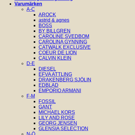
Varumärken
A-C
AROCK
astrid & agnes
BOSS
BY BILLGREN
CAROLINE SVEDBOM
CAROLINA GYNNING
CATWALK EXCLUSIVE
COEUR DE LION
CALVIN KLEIN
D-E
DIESEL
EFVA ATTLING
DRAKENBERG SJÖLIN
EDBLAD
EMPORIO ARMANI
F-M
FOSSIL
GANT
MICHAEL KORS
LILY AND ROSE
GEORG JENSEN
GLENSIA SELECTION
N-Ö