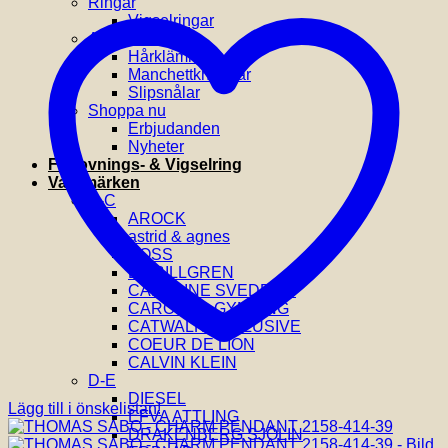
Ringar
Vigselringar
Accessoarer
Hårklämmor
Manchettknappar
Slipsnålar
Shoppa nu
Erbjudanden
Nyheter
Förlovnings- & Vigselring
Varumärken
A-C
AROCK
astrid & agnes
BOSS
BY BILLGREN
CAROLINE SVEDBOM
CAROLINA GYNNING
CATWALK EXCLUSIVE
COEUR DE LION
CALVIN KLEIN
D-E
DIESEL
Lägg till i önskelistan!
EFVA ATTLING
DRAKENBERG SJÖLIN