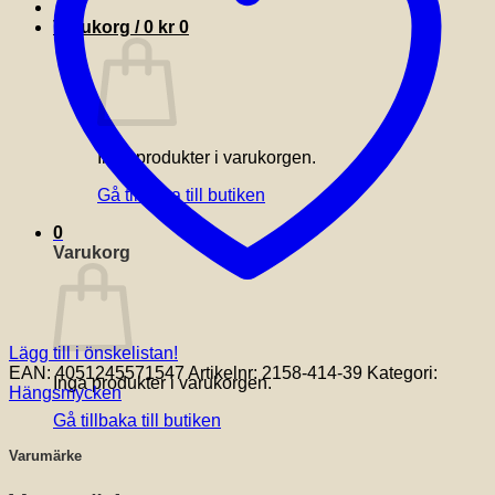
Varukorg /
0
kr
0
Inga produkter i varukorgen.
Gå tillbaka till butiken
0
Varukorg
Lägg till i önskelistan!
EAN:
4051245571547
Artikelnr:
2158-414-39
Kategori:
Inga produkter i varukorgen.
Hängsmycken
Gå tillbaka till butiken
Varumärke