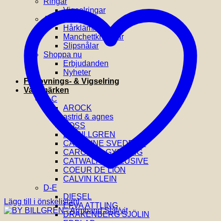
Ringar
Vigselringar
Accessoarer
Hårklämmor
Manchettknappar
Slipsnålar
Shoppa nu
Erbjudanden
Nyheter
Förlovnings- & Vigselring
Varumärken
A-C
AROCK
astrid & agnes
BOSS
BY BILLGREN
CAROLINE SVEDBOM
CAROLINA GYNNING
CATWALK EXCLUSIVE
COEUR DE LION
CALVIN KLEIN
D-E
DIESEL
Lägg till i önskelistan!
EFVA ATTLING
DRAKENBERG SJÖLIN