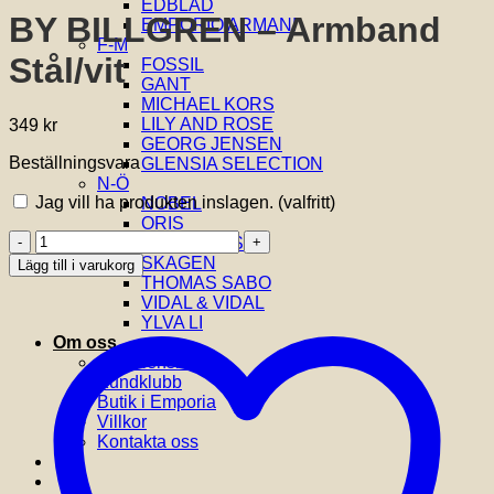
EDBLAD
BY BILLGREN – Armband
EMPORIO ARMANI
F-M
Stål/vit
FOSSIL
GANT
MICHAEL KORS
LILY AND ROSE
349
kr
GEORG JENSEN
Beställningsvara
GLENSIA SELECTION
N-Ö
Jag vill ha produkten inslagen.
(valfritt)
NOBEL
ORIS
BY
SIF JAKOBS
BILLGREN
SKAGEN
Lägg till i varukorg
-
THOMAS SABO
Armband
VIDAL & VIDAL
Stål/vit
YLVA LI
mängd
Om oss
Om Glensia
Kundklubb
Butik i Emporia
Villkor
Kontakta oss