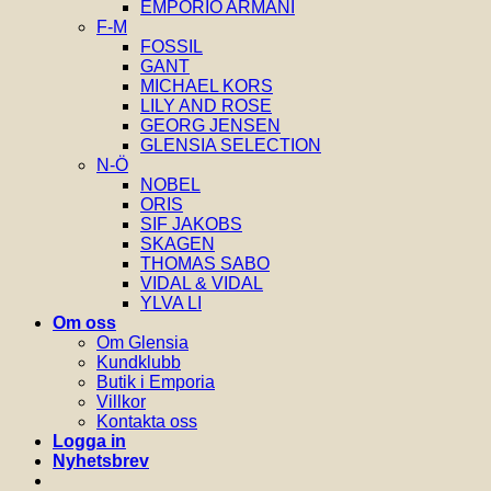
EMPORIO ARMANI
F-M
FOSSIL
GANT
MICHAEL KORS
LILY AND ROSE
GEORG JENSEN
GLENSIA SELECTION
N-Ö
NOBEL
ORIS
SIF JAKOBS
SKAGEN
THOMAS SABO
VIDAL & VIDAL
YLVA LI
Om oss
Om Glensia
Kundklubb
Butik i Emporia
Villkor
Kontakta oss
Logga in
Nyhetsbrev