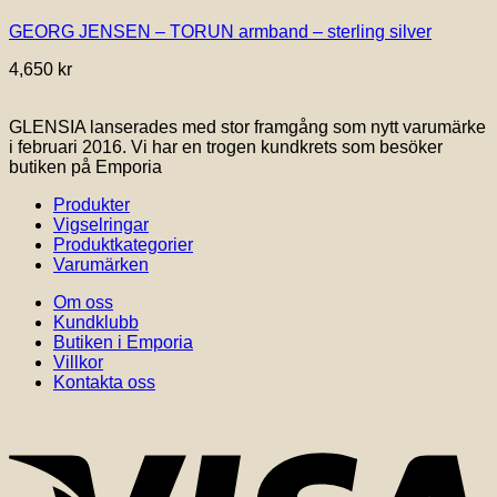
har
GEORG JENSEN – TORUN armband – sterling silver
flera
varianter.
4,650
kr
De
olika
alternativen
GLENSIA lanserades med stor framgång som nytt varumärke
kan
i februari 2016. Vi har en trogen kundkrets som besöker
väljas
butiken på Emporia
på
produktsidan
Produkter
Vigselringar
Produktkategorier
Varumärken
Om oss
Kundklubb
Butiken i Emporia
Villkor
Kontakta oss
V