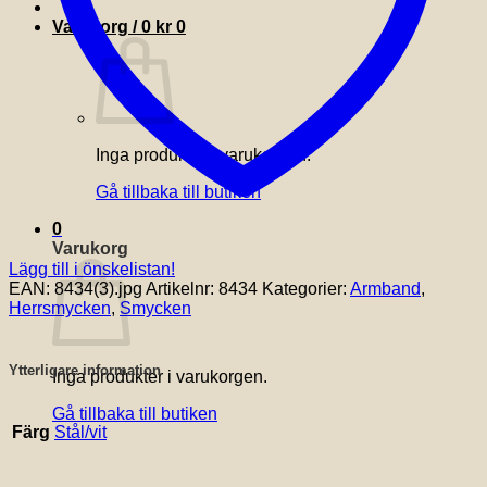
Varukorg /
0
kr
0
Inga produkter i varukorgen.
Gå tillbaka till butiken
0
Varukorg
Lägg till i önskelistan!
EAN:
8434(3).jpg
Artikelnr:
8434
Kategorier:
Armband
,
Herrsmycken
,
Smycken
Ytterligare information
Inga produkter i varukorgen.
Gå tillbaka till butiken
Färg
Stål/vit