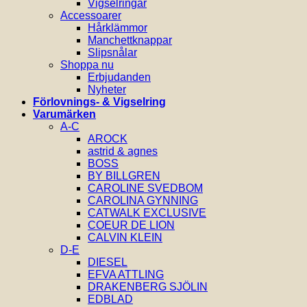
Vigselringar
Accessoarer
Hårklämmor
Manchettknappar
Slipsnålar
Shoppa nu
Erbjudanden
Nyheter
Förlovnings- & Vigselring
Varumärken
A-C
AROCK
astrid & agnes
BOSS
BY BILLGREN
CAROLINE SVEDBOM
CAROLINA GYNNING
CATWALK EXCLUSIVE
COEUR DE LION
CALVIN KLEIN
D-E
DIESEL
EFVA ATTLING
DRAKENBERG SJÖLIN
EDBLAD