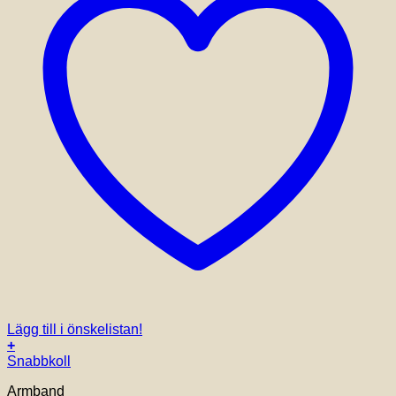
Lägg till i önskelistan!
+
Den
Snabbkoll
här
Armband
produkten