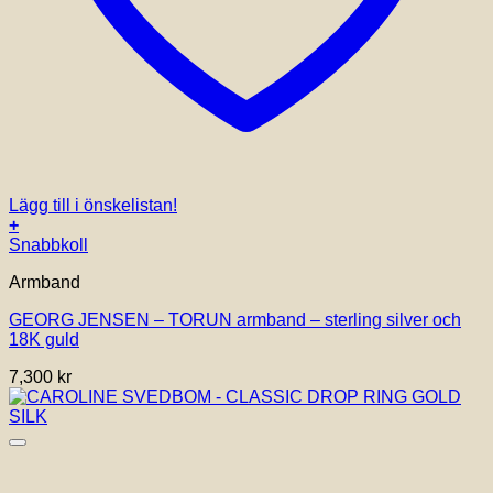
Lägg till i önskelistan!
+
Den
Snabbkoll
här
Armband
produkten
har
GEORG JENSEN – TORUN armband – sterling silver och
flera
18K guld
varianter.
De
7,300
kr
olika
alternativen
kan
väljas
på
produktsidan