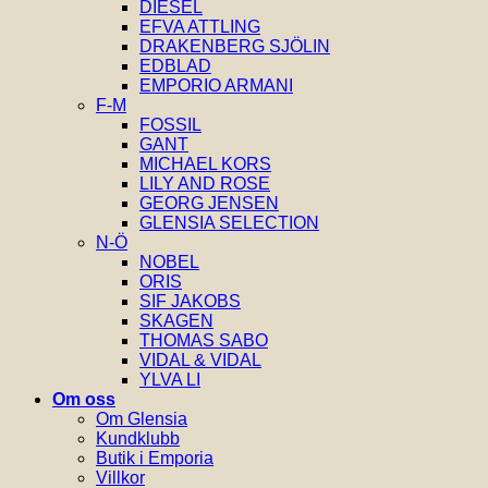
DIESEL
EFVA ATTLING
DRAKENBERG SJÖLIN
EDBLAD
EMPORIO ARMANI
F-M
FOSSIL
GANT
MICHAEL KORS
LILY AND ROSE
GEORG JENSEN
GLENSIA SELECTION
N-Ö
NOBEL
ORIS
SIF JAKOBS
SKAGEN
THOMAS SABO
VIDAL & VIDAL
YLVA LI
Om oss
Om Glensia
Kundklubb
Butik i Emporia
Villkor