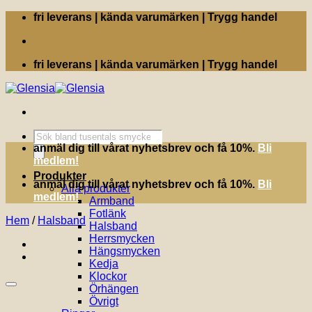
Skip
fri leverans | kända varumärken | Trygg handel
to
content
fri leverans | kända varumärken | Trygg handel
Produktsökning
anmäl dig till vårat nyhetsbrev och få 10%.
Bli
medlem!
Produkter
anmäl dig till vårat nyhetsbrev och få 10%.
Bli
Alla produkter
medlem!
Armband
Fotlänk
Hem
/
Halsband
Halsband
Herrsmycken
Hängsmycken
Kedja
Klockor
Örhängen
Övrigt