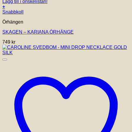
Lägg till i önskelistan!
+
Snabbkoll
Örhängen
SKAGEN – KARIANA ÖRHÄNGE
749
kr