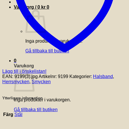
Varukorg /
0
kr
0
Inga produkter i varukorgen.
Gå tillbaka till butiken
0
Varukorg
Lägg till i önskelistan!
EAN:
9199(3).jpg
Artikelnr:
9199
Kategorier:
Halsband
,
Herrsmycken
,
Smycken
Ytterligare information
Inga produkter i varukorgen.
Gå tillbaka till butiken
Färg
Stål