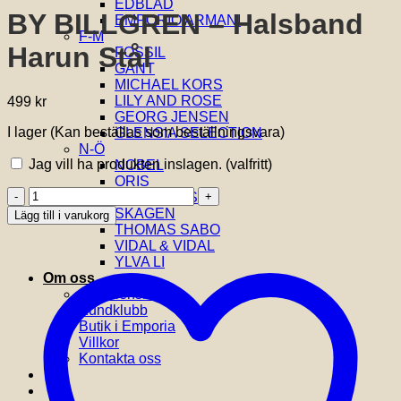
EDBLAD
BY BILLGREN – Halsband
EMPORIO ARMANI
F-M
Harun Stål
FOSSIL
GANT
MICHAEL KORS
LILY AND ROSE
499
kr
GEORG JENSEN
I lager (Kan beställas som beställningsvara)
GLENSIA SELECTION
N-Ö
Jag vill ha produkten inslagen.
(valfritt)
NOBEL
ORIS
BY
SIF JAKOBS
BILLGREN
SKAGEN
Lägg till i varukorg
-
THOMAS SABO
Halsband
VIDAL & VIDAL
Harun
YLVA LI
Stål
Om oss
mängd
Om Glensia
Kundklubb
Butik i Emporia
Villkor
Kontakta oss