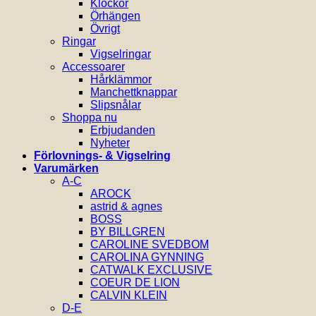
Klockor
Örhängen
Övrigt
Ringar
Vigselringar
Accessoarer
Hårklämmor
Manchettknappar
Slipsnålar
Shoppa nu
Erbjudanden
Nyheter
Förlovnings- & Vigselring
Varumärken
A-C
AROCK
astrid & agnes
BOSS
BY BILLGREN
CAROLINE SVEDBOM
CAROLINA GYNNING
CATWALK EXCLUSIVE
COEUR DE LION
CALVIN KLEIN
D-E