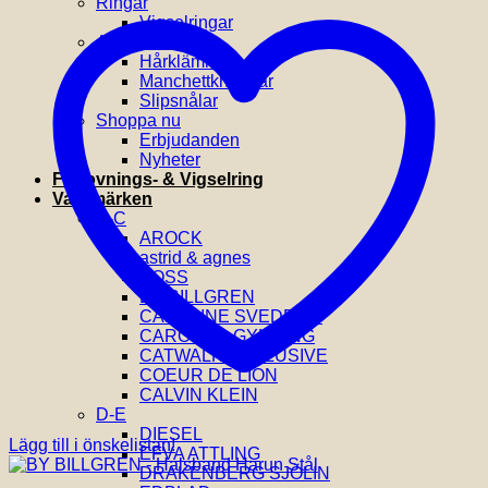
Ringar
Vigselringar
Accessoarer
Hårklämmor
Manchettknappar
Slipsnålar
Shoppa nu
Erbjudanden
Nyheter
Förlovnings- & Vigselring
Varumärken
A-C
AROCK
astrid & agnes
BOSS
BY BILLGREN
CAROLINE SVEDBOM
CAROLINA GYNNING
CATWALK EXCLUSIVE
COEUR DE LION
CALVIN KLEIN
D-E
DIESEL
Lägg till i önskelistan!
EFVA ATTLING
DRAKENBERG SJÖLIN