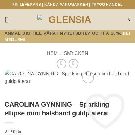
Skip
FRI LEVERANS | KÄNDA VARUMÄRKEN | TRYGG HANDEL
to
content
0
ANMÄL DIG TILL VÅRAT NYHETSBREV OCH FÅ 10%.
BLI
MEDLEM!
HEM
/
SMYCKEN
CAROLINA GYNNING – Sparkling
ellipse mini halsband guldpläterat
2,190
kr