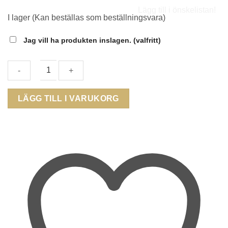
Lägg till i önskelistan!
I lager (Kan beställas som beställningsvara)
Jag vill ha produkten inslagen.
(valfritt)
CAROLINA
LÄGG TILL I VARUKORG
GYNNING
-
Sparkling
ellipse
mini
halsband
guldpläterat
mängd