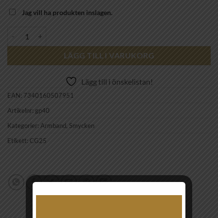
Jag vill ha produkten inslagen.
CAROLINA GYNNING - The knot mini armband mängd
LÄGG TILL I VARUKORG
Lägg till i önskelistan!
EAN:
7340160507951
Artikelnr:
gp40
Kategorier:
Armband
,
Smycken
Etikett:
CG25