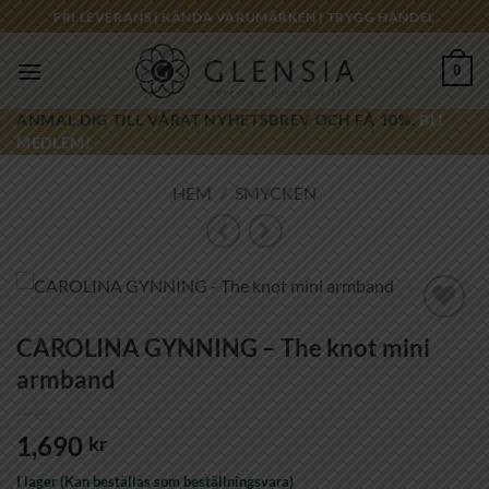
Skip
FRI LEVERANS | KÄNDA VARUMÄRKEN | TRYGG HANDEL
to
content
0
ANMÄL DIG TILL VÅRAT NYHETSBREV OCH FÅ 10%.
BLI
MEDLEM!
HEM
/
SMYCKEN
Lägg till i
CAROLINA GYNNING – The knot mini
önskelistan!
armband
1,690
kr
I lager (Kan beställas som beställningsvara)