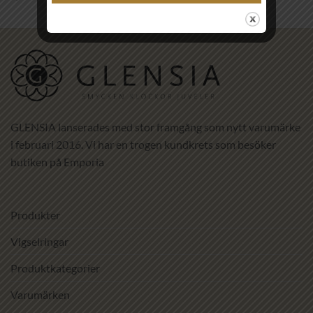
GLENSIA lanserades med stor framgång som nytt varumärke
i februari 2016. Vi har en trogen kundkrets som besöker
butiken på Emporia
Produkter
Vigselringar
Produktkategorier
Varumärken