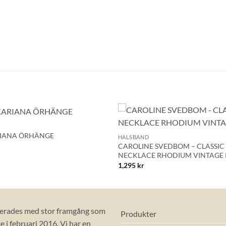
+
Lägg till i
RIANA ÖRHÄNGE
HALSBAND
önskelistan!
CAROLINE SVEDBOM – CLASSIC
NECKLACE RHODIUM VINTAGE 
1,295
kr
erades med stor framgång som
Produkter
 i februari 2016. Vi har en