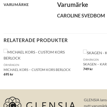
Varumärke
VARUMÄRKE
CAROLINE SVEDBOM
RELATERADE PRODUKTER
+
+
ÖRHÄNGEN
Lägg till i
SKAGEN – KA
ÖRHÄNGEN
önskelistan!
749
kr
MICHAEL KORS – CUSTOM KORS BERLOCK
695
kr
GLENSIA lans
nytt varumärke