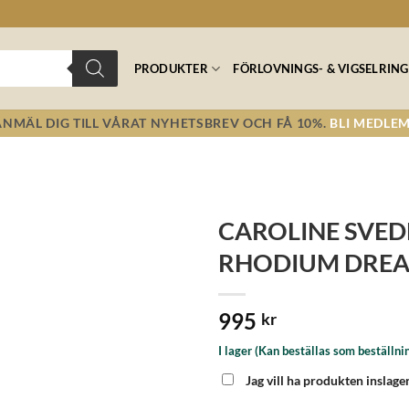
PRODUKTER
FÖRLOVNINGS- & VIGSELRING
ANMÄL DIG TILL VÅRAT NYHETSBREV OCH FÅ 10%.
BLI MEDLEM
CAROLINE SVED
RHODIUM DRE
Lägg till i
önskelistan!
995
kr
I lager (Kan beställas som beställni
Jag vill ha produkten inslage