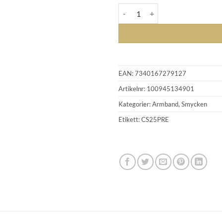
CAROLINE SVEDBOM - CALAN
EAN:
7340167279127
Artikelnr:
100945134901
Kategorier:
Armband
,
Smycken
Etikett:
CS25PRE