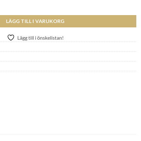
THE BRACELET RHODIUM DREAMSCAPE COMBO mängd
LÄGG TILL I VARUKORG
Lägg till i önskelistan!