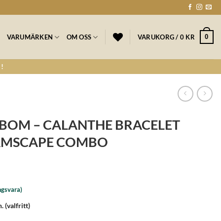
0
VARUMÄRKEN
OM OSS
VARUKORG /
0
KR
!
BOM – CALANTHE BRACELET
AMSCAPE COMBO
ngsvara)
n.
(valfritt)