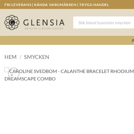
Skip
FRI LEVERANS | KÄNDA VARUMÄRKEN | TRYGG HANDEL
to
content
Produktsökning
HEM
/
SMYCKEN