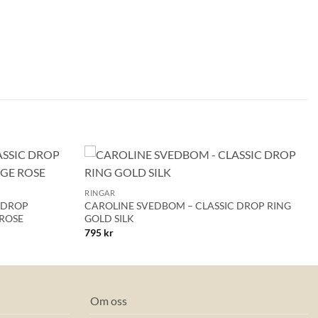
+
Lägg till i
Lägg till i
RINGAR
önskelistan!
önskelistan!
 DROP
CAROLINE SVEDBOM – CLASSIC DROP RING
ROSE
GOLD SILK
795
kr
Om oss