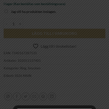
I lager (Kan beställas som beställningsvara)
Jag vill ha produkten inslagen.
CAROLINE SVEDBOM - DIORA RING GOLD RECREATED BLUE COM
LÄGG TILL I VARUKORG
Lägg till i önskelistan!
EAN:
7340167287535
Artikelnr:
102051137401
Kategorier:
Ring
,
Smycken
Etikett:
SS26 MAIN