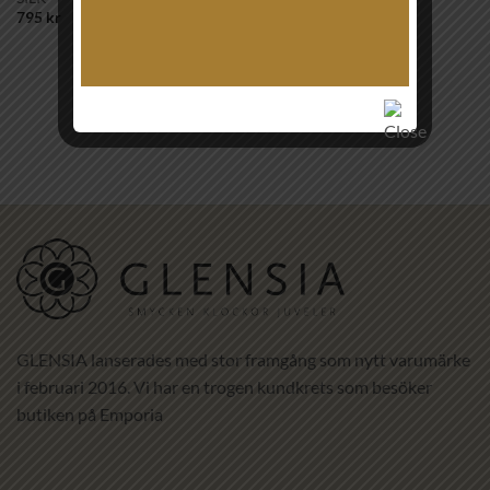
795
kr
GLENSIA lanserades med stor framgång som nytt varumärke
i februari 2016. Vi har en trogen kundkrets som besöker
butiken på Emporia