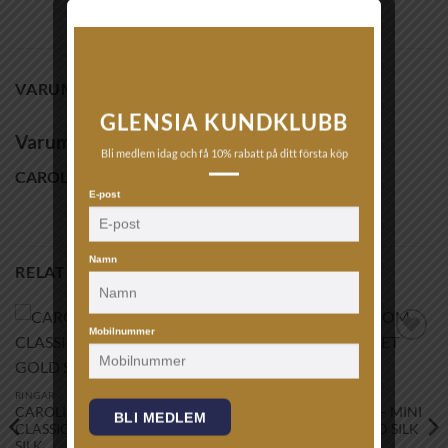
VARUMÄRKE
GLENSIA KUNDKLUBB
Varumärke
Bli medlem idag och få 10% rabatt på ditt första köp
CAROLINE SVEDBOM
E-post
Namn
RELATERADE PRODUKTER
Mobilnummer
Lägg till i
Lägg till i
önskelistan!
önskelistan!
RINGAR
ARMBAND
CAROLINE SVEDBOM –
CAROLINE SVEDBOM – MINI
BLI MEDLEM
CLASSIC DROP RING GOLD
DROP BRACELET GOLD SILK
SILK
895
kr