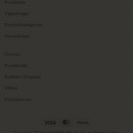
Produkter
Vigselringar
Produktkategorier
Varumärken
Om oss
Kundklubb
Butiken i Emporia
Villkor
Kontakta oss
Visa
MasterCard
Klarna
Copyright 2026 ©
GLENSIA AB
. Quality by
Digitalpartner