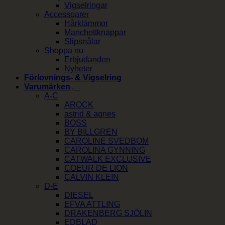
Vigselringar
Accessoarer
Hårklämmor
Manchettknappar
Slipsnålar
Shoppa nu
Erbjudanden
Nyheter
Förlovnings- & Vigselring
Varumärken
A-C
AROCK
astrid & agnes
BOSS
BY BILLGREN
CAROLINE SVEDBOM
CAROLINA GYNNING
CATWALK EXCLUSIVE
COEUR DE LION
CALVIN KLEIN
D-E
DIESEL
EFVA ATTLING
DRAKENBERG SJÖLIN
EDBLAD