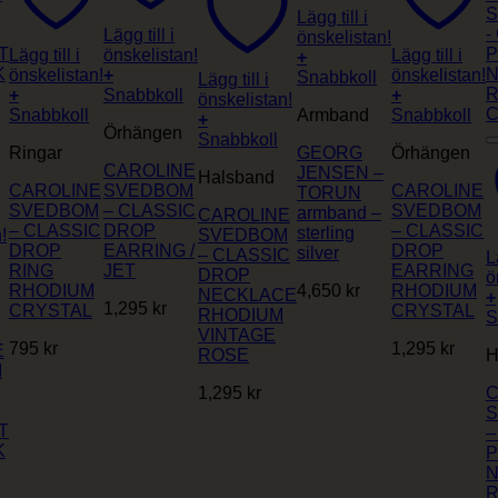
Lägg till i
Lägg till i
önskelistan!
Lägg till i
önskelistan!
Lägg till i
+
önskelistan!
+
önskelistan!
Den
Snabbkoll
Lägg till i
+
Snabbkoll
+
här
önskelistan!
Snabbkoll
Armband
Snabbkoll
produkten
+
Örhängen
har
Snabbkoll
Ringar
GEORG
Örhängen
flera
CAROLINE
JENSEN –
varianter.
Halsband
CAROLINE
SVEDBOM
CAROLINE
TORUN
De
SVEDBOM
– CLASSIC
SVEDBOM
armband –
CAROLINE
olika
– CLASSIC
DROP
– CLASSIC
sterling
!
SVEDBOM
alternativen
DROP
EARRING /
DROP
silver
– CLASSIC
kan
L
RING
JET
EARRING
DROP
väljas
ö
RHODIUM
4,650
kr
RHODIUM
NECKLACE
på
+
1,295
kr
CRYSTAL
CRYSTAL
RHODIUM
produktsidan
S
VINTAGE
795
kr
1,295
kr
E
ROSE
H
M
1,295
kr
C
T
–
K
P
R