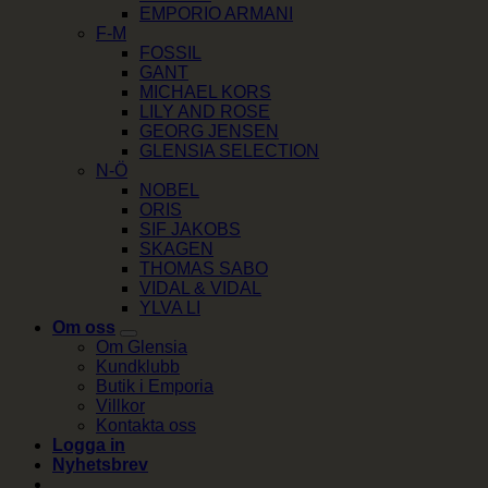
EMPORIO ARMANI
F-M
FOSSIL
GANT
MICHAEL KORS
LILY AND ROSE
GEORG JENSEN
GLENSIA SELECTION
N-Ö
NOBEL
ORIS
SIF JAKOBS
SKAGEN
THOMAS SABO
VIDAL & VIDAL
YLVA LI
Om oss
Om Glensia
Kundklubb
Butik i Emporia
Villkor
Kontakta oss
Logga in
Nyhetsbrev