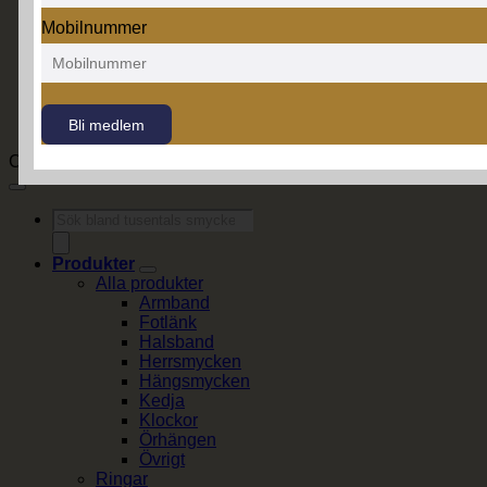
Mobilnummer
Bli medlem
Copyright 2026 ©
GLENSIA AB
. Quality by
Digitalpartner
Produktsökning
Produkter
Alla produkter
Armband
Fotlänk
Halsband
Herrsmycken
Hängsmycken
Kedja
Klockor
Örhängen
Övrigt
Ringar