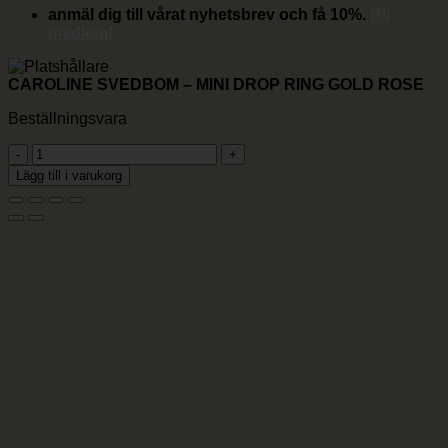
anmäl dig till vårat nyhetsbrev och få 10%.
Bli
medlem!
CAROLINE SVEDBOM – MINI DROP RING GOLD ROSE
Beställningsvara
CAROLINE
SVEDBOM
Lägg till i varukorg
-
MINI
DROP
RING
GOLD
ROSE
mängd