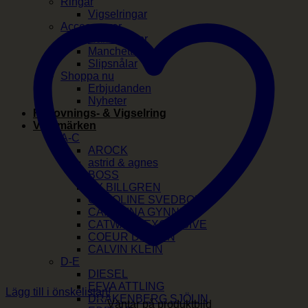
Ringar
Vigselringar
Accessoarer
Hårklämmor
Manchettknappar
Slipsnålar
Shoppa nu
Erbjudanden
Nyheter
Förlovnings- & Vigselring
Varumärken
A-C
AROCK
astrid & agnes
BOSS
BY BILLGREN
CAROLINE SVEDBOM
CAROLINA GYNNING
CATWALK EXCLUSIVE
COEUR DE LION
CALVIN KLEIN
D-E
DIESEL
EFVA ATTLING
Lägg till i önskelistan!
DRAKENBERG SJÖLIN