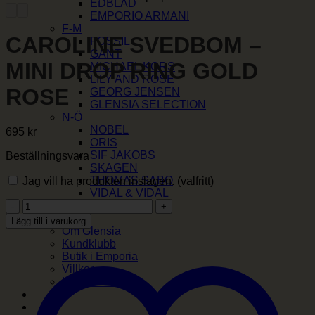
EDBLAD
EMPORIO ARMANI
F-M
CAROLINE SVEDBOM –
FOSSIL
GANT
MINI DROP RING GOLD
MICHAEL KORS
LILY AND ROSE
ROSE
GEORG JENSEN
GLENSIA SELECTION
N-Ö
NOBEL
695
kr
ORIS
SIF JAKOBS
Beställningsvara
SKAGEN
THOMAS SABO
Jag vill ha produkten inslagen.
(valfritt)
VIDAL & VIDAL
CAROLINE
YLVA LI
SVEDBOM
Om oss
Lägg till i varukorg
-
Om Glensia
MINI
Kundklubb
DROP
Butik i Emporia
RING
Villkor
GOLD
Kontakta oss
ROSE
mängd