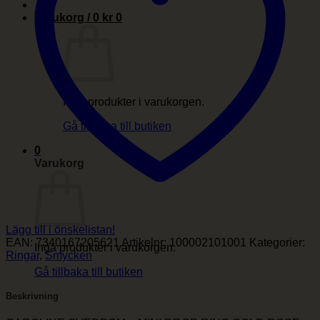
Varukorg /
0
kr
0
Inga produkter i varukorgen.
Gå tillbaka till butiken
0
Varukorg
Lägg till i önskelistan!
EAN:
7340167205621
Artikelnr:
100002101001
Kategorier:
Inga produkter i varukorgen.
Ringar
,
Smycken
Gå tillbaka till butiken
Beskrivning