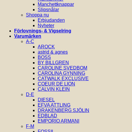
Manchettknappar
Slipsnålar
Shoppa nu
Erbjudanden
Nyheter
Förlovnings- & Vigselring
Varumärken
A-C
AROCK
astrid & agnes
BOSS
BY BILLGREN
CAROLINE SVEDBOM
CAROLINA GYNNING
CATWALK EXCLUSIVE
COEUR DE LION
CALVIN KLEIN
D-E
DIESEL
EFVA ATTLING
DRAKENBERG SJÖLIN
EDBLAD
EMPORIO ARMANI
F-M
FOSSIL