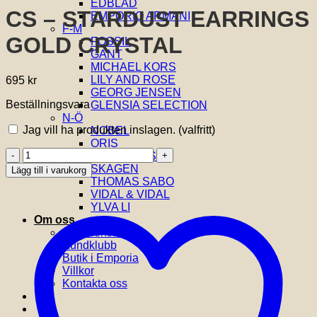
EDBLAD
CS – STARDUST EARRINGS
EMPORIO ARMANI
F-M
GOLD CRYSTAL
FOSSIL
GANT
MICHAEL KORS
LILY AND ROSE
695
kr
GEORG JENSEN
Beställningsvara
GLENSIA SELECTION
N-Ö
Jag vill ha produkten inslagen.
(valfritt)
NOBEL
ORIS
CS
SIF JAKOBS
-
SKAGEN
Lägg till i varukorg
STARDUST
THOMAS SABO
EARRINGS
VIDAL & VIDAL
GOLD
YLVA LI
CRYSTAL
Om oss
mängd
Om Glensia
Kundklubb
Butik i Emporia
Villkor
Kontakta oss