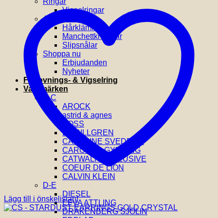
Ringar
Vigselringar
Accessoarer
Hårklämmor
Manchettknappar
Slipsnålar
Shoppa nu
Erbjudanden
Nyheter
Förlovnings- & Vigselring
Varumärken
A-C
AROCK
astrid & agnes
BOSS
BY BILLGREN
CAROLINE SVEDBOM
CAROLINA GYNNING
CATWALK EXCLUSIVE
COEUR DE LION
CALVIN KLEIN
D-E
DIESEL
Lägg till i önskelistan!
EFVA ATTLING
DRAKENBERG SJÖLIN