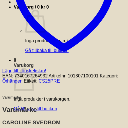
Varukorg /
0
kr
0
Inga produkter i varukorgen.
Gå tillbaka till butiken
0
Varukorg
Lägg till i önskelistan!
EAN:
7340167264932
Artikelnr:
101307100101
Kategori:
Örhängen
Etikett:
CS25PRE
Varumärke
Inga produkter i varukorgen.
Varumärke
Gå tillbaka till butiken
CAROLINE SVEDBOM