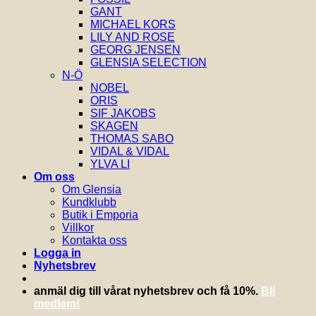
GANT
MICHAEL KORS
LILY AND ROSE
GEORG JENSEN
GLENSIA SELECTION
N-Ö
NOBEL
ORIS
SIF JAKOBS
SKAGEN
THOMAS SABO
VIDAL & VIDAL
YLVA LI
Om oss
Om Glensia
Kundklubb
Butik i Emporia
Villkor
Kontakta oss
Logga in
Nyhetsbrev
anmäl dig till vårat nyhetsbrev och få 10%.
Bli
medlem!