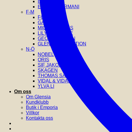
EDBLAD
EMPORIO ARMANI
F-M
FOSSIL
GANT
MICHAEL KORS
LILY AND ROSE
GEORG JENSEN
GLENSIA SELECTION
N-Ö
NOBEL
ORIS
SIF JAKOBS
SKAGEN
THOMAS SABO
VIDAL & VIDAL
YLVA LI
Om oss
Om Glensia
Kundklubb
Butik i Emporia
Villkor
Kontakta oss