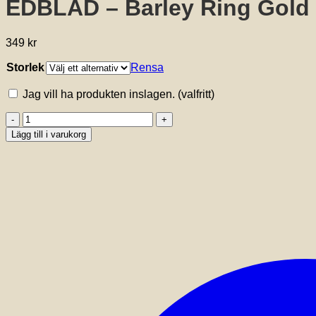
EDBLAD – Barley Ring Gold
349
kr
Storlek
Rensa
Jag vill ha produkten inslagen.
(valfritt)
EDBLAD
-
Lägg till i varukorg
Barley
Ring
Gold
mängd