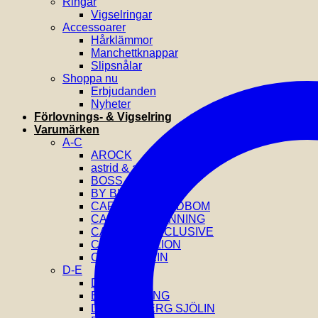
Ringar
Vigselringar
Accessoarer
Hårklämmor
Manchettknappar
Slipsnålar
Shoppa nu
Erbjudanden
Nyheter
Förlovnings- & Vigselring
Varumärken
A-C
AROCK
astrid & agnes
BOSS
BY BILLGREN
CAROLINE SVEDBOM
CAROLINA GYNNING
CATWALK EXCLUSIVE
COEUR DE LION
CALVIN KLEIN
D-E
DIESEL
EFVA ATTLING
DRAKENBERG SJÖLIN