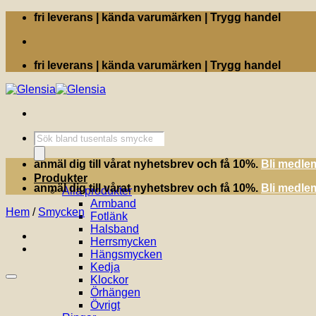
Skip
fri leverans | kända varumärken | Trygg handel
to
content
fri leverans | kända varumärken | Trygg handel
Produktsökning
anmäl dig till vårat nyhetsbrev och få 10%.
Bli medle
Produkter
anmäl dig till vårat nyhetsbrev och få 10%.
Bli medle
Alla produkter
Armband
Hem
/
Smycken
Fotlänk
Halsband
Herrsmycken
Hängsmycken
Kedja
Klockor
Örhängen
Övrigt