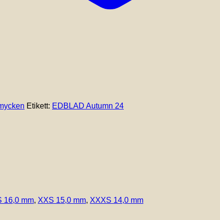
mycken
Etikett:
EDBLAD Autumn 24
 16,0 mm
,
XXS 15,0 mm
,
XXXS 14,0 mm