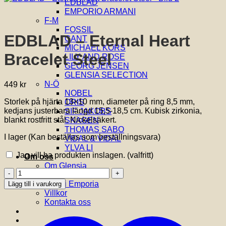
EDBLAD
EMPORIO ARMANI
F-M
FOSSIL
EDBLAD – Eternal Heart
GANT
MICHAEL KORS
Bracelet Steel
LILY AND ROSE
GEORG JENSEN
GLENSIA SELECTION
N-Ö
449
kr
NOBEL
Storlek på hjärta 13×10 mm, diameter på ring 8,5 mm,
ORIS
kedjans justerbara längd 15,5-18,5 cm. Kubisk zirkonia,
SIF JAKOBS
blankt rostfritt stål. Nickelsäkert.
SKAGEN
THOMAS SABO
I lager (Kan beställas som beställningsvara)
VIDAL & VIDAL
YLVA LI
Jag vill ha produkten inslagen.
(valfritt)
Om oss
Om Glensia
EDBLAD
Kundklubb
-
Butik i Emporia
Lägg till i varukorg
Eternal
Villkor
Heart
Kontakta oss
Bracelet
Steel