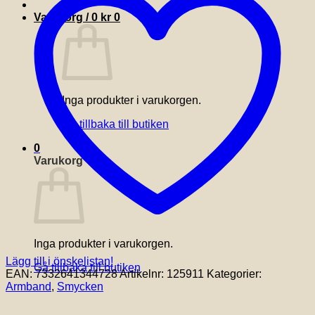
mängd
Varukorg /
0
kr
0
Inga produkter i varukorgen.
Gå tillbaka till butiken
0
Varukorg
Inga produkter i varukorgen.
Lägg till i önskelistan!
Gå tillbaka till butiken
EAN:
7332641344728
Artikelnr:
125911
Kategorier:
Armband
,
Smycken