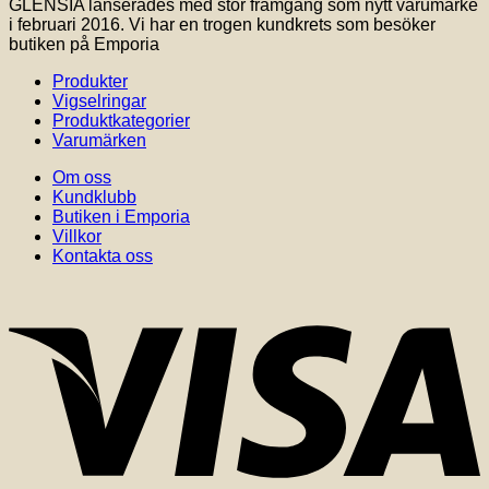
GLENSIA lanserades med stor framgång som nytt varumärke
i februari 2016. Vi har en trogen kundkrets som besöker
butiken på Emporia
Produkter
Vigselringar
Produktkategorier
Varumärken
Om oss
Kundklubb
Butiken i Emporia
Villkor
Kontakta oss
V