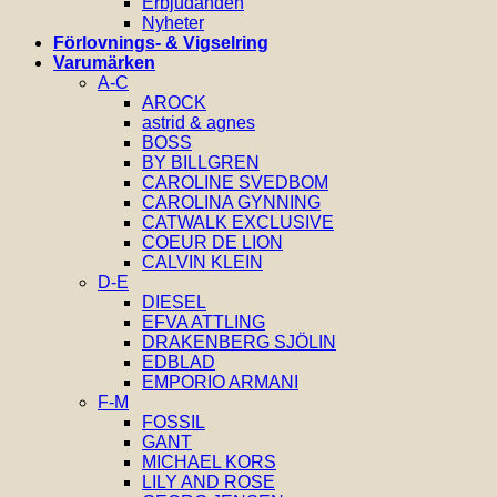
Erbjudanden
Nyheter
Förlovnings- & Vigselring
Varumärken
A-C
AROCK
astrid & agnes
BOSS
BY BILLGREN
CAROLINE SVEDBOM
CAROLINA GYNNING
CATWALK EXCLUSIVE
COEUR DE LION
CALVIN KLEIN
D-E
DIESEL
EFVA ATTLING
DRAKENBERG SJÖLIN
EDBLAD
EMPORIO ARMANI
F-M
FOSSIL
GANT
MICHAEL KORS
LILY AND ROSE