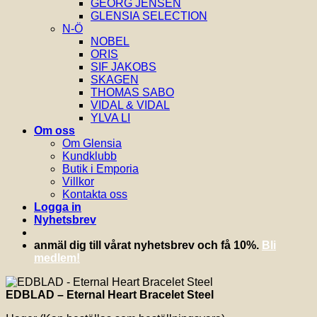
GEORG JENSEN
GLENSIA SELECTION
N-Ö
NOBEL
ORIS
SIF JAKOBS
SKAGEN
THOMAS SABO
VIDAL & VIDAL
YLVA LI
Om oss
Om Glensia
Kundklubb
Butik i Emporia
Villkor
Kontakta oss
Logga in
Nyhetsbrev
anmäl dig till vårat nyhetsbrev och få 10%.
Bli
medlem!
EDBLAD – Eternal Heart Bracelet Steel