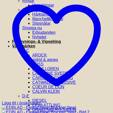
Ringar
Vigselringar
Accessoarer
Hårklämmor
Manchettknappar
Slipsnålar
Shoppa nu
Erbjudanden
Nyheter
Förlovnings- & Vigselring
Varumärken
A-C
AROCK
astrid & agnes
BOSS
BY BILLGREN
CAROLINE SVEDBOM
CAROLINA GYNNING
CATWALK EXCLUSIVE
COEUR DE LION
CALVIN KLEIN
D-E
DIESEL
Lägg till i önskelistan!
EFVA ATTLING
DRAKENBERG SJÖLIN