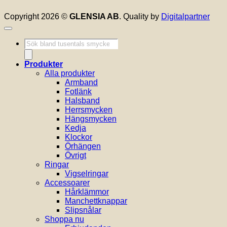
Copyright 2026 ©
GLENSIA AB
. Quality by
Digitalpartner
Produktsökning
Produkter
Alla produkter
Armband
Fotlänk
Halsband
Herrsmycken
Hängsmycken
Kedja
Klockor
Örhängen
Övrigt
Ringar
Vigselringar
Accessoarer
Hårklämmor
Manchettknappar
Slipsnålar
Shoppa nu