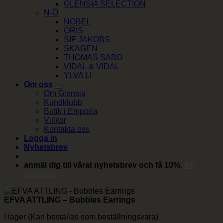
GLENSIA SELECTION
N-Ö
NOBEL
ORIS
SIF JAKOBS
SKAGEN
THOMAS SABO
VIDAL & VIDAL
YLVA LI
Om oss
Om Glensia
Kundklubb
Butik i Emporia
Villkor
Kontakta oss
Logga in
Nyhetsbrev
anmäl dig till vårat nyhetsbrev och få 10%.
Bli
medlem!
EFVA ATTLING – Bubbles Earrings
I lager (Kan beställas som beställningsvara)