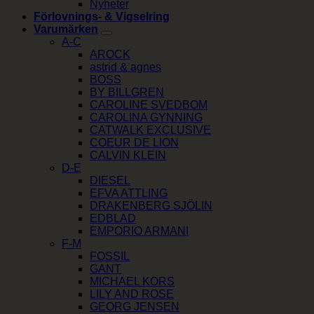
Nyheter
Förlovnings- & Vigselring
Varumärken
A-C
AROCK
astrid & agnes
BOSS
BY BILLGREN
CAROLINE SVEDBOM
CAROLINA GYNNING
CATWALK EXCLUSIVE
COEUR DE LION
CALVIN KLEIN
D-E
DIESEL
EFVA ATTLING
DRAKENBERG SJÖLIN
EDBLAD
EMPORIO ARMANI
F-M
FOSSIL
GANT
MICHAEL KORS
LILY AND ROSE
GEORG JENSEN