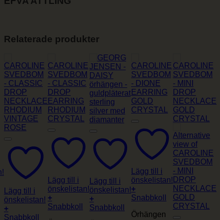
EFVA ATTLING
Relaterade produkter
Lägg till i
n!
Lägg till i
önskelistan!
Lägg till i
önskelistan!
+
önskelistan!
Lägg till i
+
Snabbkoll
+
önskelistan!
Snabbkoll
Snabbkoll
+
Örhängen
Snabbkoll