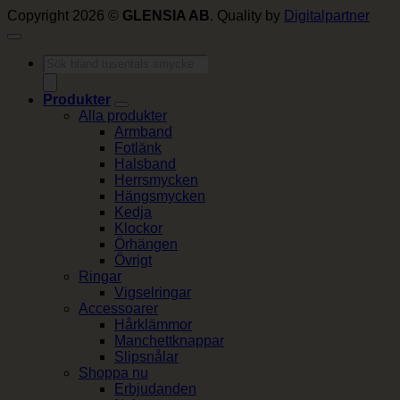
Copyright 2026 ©
GLENSIA AB
. Quality by
Digitalpartner
Produktsökning
Produkter
Alla produkter
Armband
Fotlänk
Halsband
Herrsmycken
Hängsmycken
Kedja
Klockor
Örhängen
Övrigt
Ringar
Vigselringar
Accessoarer
Hårklämmor
Manchettknappar
Slipsnålar
Shoppa nu
Erbjudanden