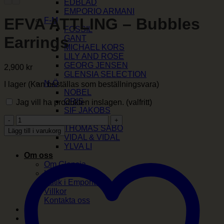
EDBLAD
EMPORIO ARMANI
EFVA ATTLING – Bubbles
F-M
FOSSIL
Earrings
GANT
MICHAEL KORS
LILY AND ROSE
GEORG JENSEN
2,900
kr
GLENSIA SELECTION
N-Ö
I lager (Kan beställas som beställningsvara)
NOBEL
ORIS
Jag vill ha produkten inslagen.
(valfritt)
SIF JAKOBS
EFVA
SKAGEN
ATTLING
THOMAS SABO
Lägg till i varukorg
-
VIDAL & VIDAL
Bubbles
YLVA LI
Earrings
Om oss
mängd
Om Glensia
Kundklubb
Butik i Emporia
Villkor
Kontakta oss