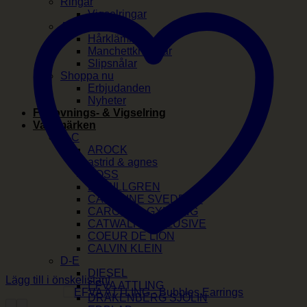
Ringar
Vigselringar
Accessoarer
Hårklämmor
Manchettknappar
Slipsnålar
Shoppa nu
Erbjudanden
Nyheter
Förlovnings- & Vigselring
Varumärken
A-C
AROCK
astrid & agnes
BOSS
BY BILLGREN
CAROLINE SVEDBOM
CAROLINA GYNNING
CATWALK EXCLUSIVE
COEUR DE LION
CALVIN KLEIN
D-E
DIESEL
Lägg till i önskelistan!
EFVA ATTLING
DRAKENBERG SJÖLIN