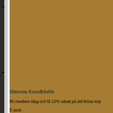
i februari 2016. Vi har en trogen kundkrets som besöker
butiken på Emporia
Produkter
Vigselringar
Produktkategorier
Varumärken
Om oss
Kundklubb
Butiken i Emporia
Villkor
Kontakta oss
V
Glensia Kundklubb
Bli medlem idag och få 10% rabatt på ditt första köp
E-post