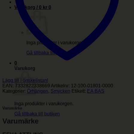
Varukorg /
0
kr
0
Inga produkter i varukorgen.
Gå tillbaka till butiken
0
Varukorg
Lägg till i önskelistan!
EAN:
7332822338669
Artikelnr:
12-100-01801-0000
Kategorier:
Örhängen
,
Smycken
Etikett:
EA BAS
Inga produkter i varukorgen.
Varumärke
Gå tillbaka till butiken
Varumärke