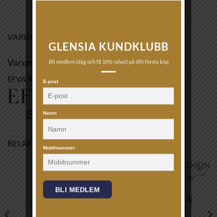
VARUMÄRKE
GLENSIA KUNDKLUBB
Varumärke
Bli medlem idag och få 10% rabatt på ditt första köp
EFVA ATTLING
E-post
Namn
RELATERADE PRODUKTER
Mobilnummer
Lägg till i
Lägg till i
BLI MEDLEM
önskelistan!
önskelistan!
ARMBAND
GEORG JENSEN – TORUN
armband – sterling silver
4,650
kr