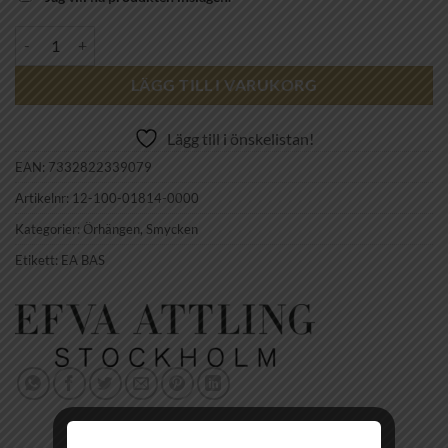
EFVA ATTLING - Mini Me You & Me Ear mängd
LÄGG TILL I VARUKORG
Lägg till i önskelistan!
EAN:
7332822339079
Artikelnr:
12-100-01814-0000
Kategorier:
Örhängen
,
Smycken
Etikett:
EA BAS