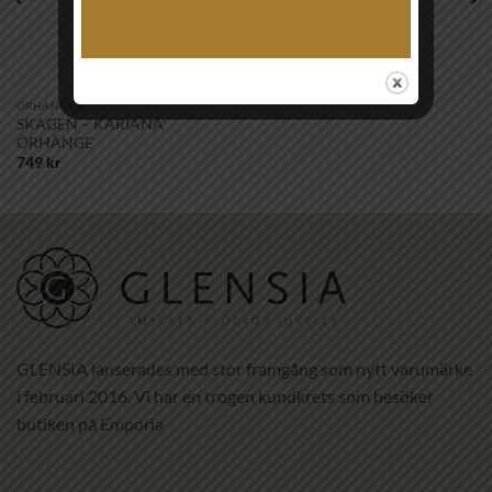
ÖRHÄNGEN
SKAGEN – KARIANA
ÖRHÄNGE
749
kr
GLENSIA lanserades med stor framgång som nytt varumärke
i februari 2016. Vi har en trogen kundkrets som besöker
butiken på Emporia