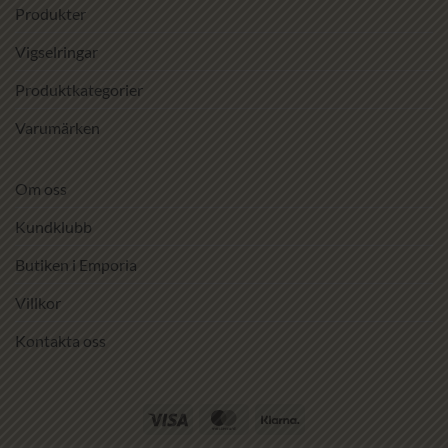
Produkter
Vigselringar
Produktkategorier
Varumärken
Om oss
Kundklubb
Butiken i Emporia
Villkor
Kontakta oss
Visa
MasterCard
Klarna