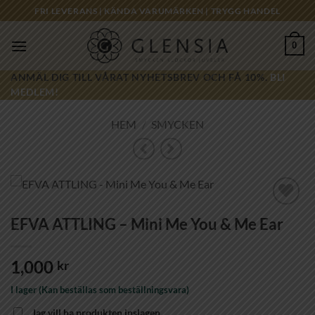
Skip
FRI LEVERANS | KÄNDA VARUMÄRKEN | TRYGG HANDEL
to
content
0
ANMÄL DIG TILL VÅRAT NYHETSBREV OCH FÅ 10%.
BLI
MEDLEM!
HEM
/
SMYCKEN
Lägg till i
EFVA ATTLING – Mini Me You & Me Ear
önskelistan!
1,000
kr
I lager (Kan beställas som beställningsvara)
Jag vill ha produkten inslagen.