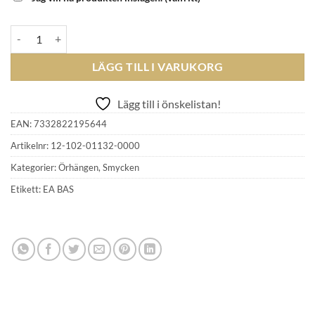
EFVA ATTLING - Dolce Vita Princess Ear mängd
LÄGG TILL I VARUKORG
Lägg till i önskelistan!
EAN:
7332822195644
Artikelnr:
12-102-01132-0000
Kategorier:
Örhängen
,
Smycken
Etikett:
EA BAS