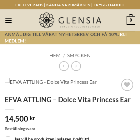
Skip
FRI LEVERANS | KÄNDA VARUMÄRKEN | TRYGG HANDEL
to
content
0
ANMÄL DIG TILL VÅRAT NYHETSBREV OCH FÅ 10%.
BLI
MEDLEM!
HEM
/
SMYCKEN
Lägg till i
EFVA ATTLING – Dolce Vita Princess Ear
önskelistan!
14,500
kr
Beställningsvara
Jag vill ha produkten inslagen.
(valfritt)