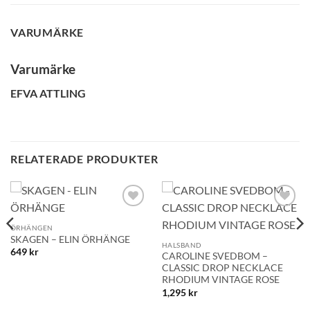
VARUMÄRKE
Varumärke
EFVA ATTLING
RELATERADE PRODUKTER
Lägg till i
Lägg till i
önskelistan!
önskelistan!
ÖRHÄNGEN
SKAGEN – ELIN ÖRHÄNGE
HALSBAND
649
kr
CAROLINE SVEDBOM –
CLASSIC DROP NECKLACE
RHODIUM VINTAGE ROSE
1,295
kr