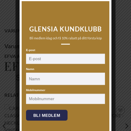
GLENSIA KUNDKLUBB
VARUMÄRKE
Bli medlem idag och få 10% rabatt på ditt första köp
Varumärke
E-post
EFVA ATTLING
Namn
Mobilnummer
RELATERADE PRODUKTER
BLI MEDLEM
Lägg till i
Lägg till i
önskelistan!
önskelistan!