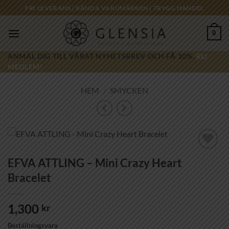
Skip
FRI LEVERANS | KÄNDA VARUMÄRKEN | TRYGG HANDEL
to
content
0
ANMÄL DIG TILL VÅRAT NYHETSBREV OCH FÅ 10%.
BLI
MEDLEM!
HEM
/
SMYCKEN
Lägg till i
EFVA ATTLING – Mini Crazy Heart
önskelistan!
Bracelet
1,300
kr
Beställningsvara