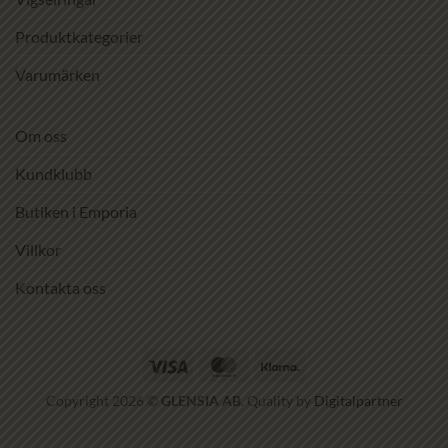
Produktkategorier
Varumärken
Om oss
Kundklubb
Butiken i Emporia
Villkor
Kontakta oss
Visa
MasterCard
Klarna
Copyright 2026 ©
GLENSIA AB
. Quality by
Digitalpartner