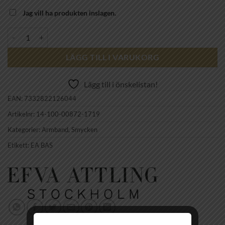
Jag vill ha produkten inslagen.
EFVA ATTLING - Mini Crazy Heart Bracelet mängd
LÄGG TILL I VARUKORG
Lägg till i önskelistan!
EAN:
7332822126044
Artikelnr:
14-100-00872-1719
Kategorier:
Armband
,
Smycken
Etikett:
EA BAS