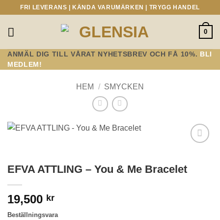
Skip
FRI LEVERANS | KÄNDA VARUMÄRKEN | TRYGG HANDEL
to
content
0
ANMÄL DIG TILL VÅRAT NYHETSBREV OCH FÅ 10%.
BLI
MEDLEM!
HEM
/
SMYCKEN
Lägg till i
önskelistan!
EFVA ATTLING – You & Me Bracelet
19,500
kr
Beställningsvara