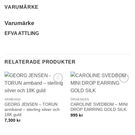
VARUMÄRKE
Varumärke
EFVA ATTLING
RELATERADE PRODUKTER
Lägg till i
Lägg till i
önskelistan!
önskelistan!
ARMBAND
ÖRHÄNGEN
GEORG JENSEN – TORUN
CAROLINE SVEDBOM – MINI
armband – sterling silver och
DROP EARRING GOLD SILK
18K guld
995
kr
7,300
kr