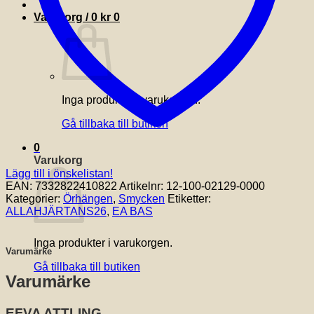
Varukorg /
0
kr
0
Inga produkter i varukorgen.
Gå tillbaka till butiken
0
Varukorg
Lägg till i önskelistan!
EAN:
7332822410822
Artikelnr:
12-100-02129-0000
Kategorier:
Örhängen
,
Smycken
Etiketter:
ALLAHJÄRTANS26
,
EA BAS
Inga produkter i varukorgen.
Varumärke
Gå tillbaka till butiken
Varumärke
EFVA ATTLING