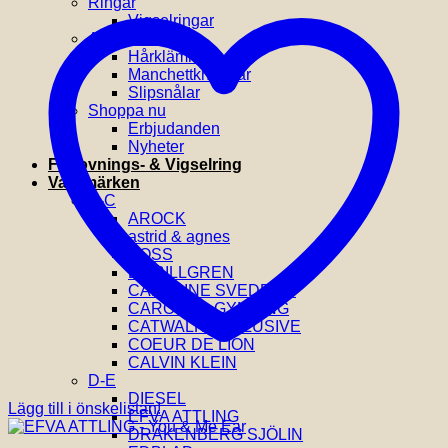
Ringar
Vigselringar
Accessoarer
Hårklämmor
Manchettknappar
Slipsnålar
Shoppa nu
Erbjudanden
Nyheter
Förlovnings- & Vigselring
Varumärken
A-C
AROCK
astrid & agnes
BOSS
BY BILLGREN
CAROLINE SVEDBOM
CAROLINA GYNNING
CATWALK EXCLUSIVE
COEUR DE LION
CALVIN KLEIN
D-E
DIESEL
Lägg till i önskelistan!
EFVA ATTLING
DRAKENBERG SJÖLIN