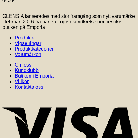
445
kr
GLENSIA lanserades med stor framgång som nytt varumärke
i februari 2016. Vi har en trogen kundkrets som besöker
butiken på Emporia
Produkter
Vigselringar
Produktkategorier
Varumärken
Om oss
Kundklubb
Butiken i Emporia
Villkor
Kontakta oss
V