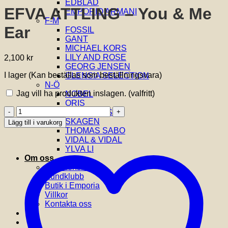
EDBLAD
EFVA ATTLING – You & Me
EMPORIO ARMANI
F-M
Ear
FOSSIL
GANT
MICHAEL KORS
LILY AND ROSE
2,100
kr
GEORG JENSEN
I lager (Kan beställas som beställningsvara)
GLENSIA SELECTION
N-Ö
Jag vill ha produkten inslagen.
(valfritt)
NOBEL
ORIS
EFVA
SIF JAKOBS
ATTLING
SKAGEN
Lägg till i varukorg
-
THOMAS SABO
You
VIDAL & VIDAL
&
YLVA LI
Me
Om oss
Ear
Om Glensia
mängd
Kundklubb
Butik i Emporia
Villkor
Kontakta oss