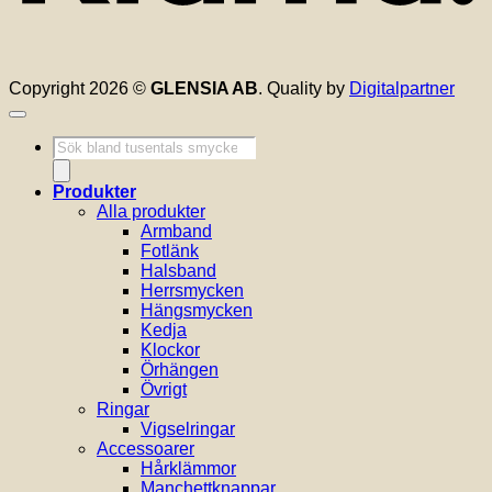
Copyright 2026 ©
GLENSIA AB
. Quality by
Digitalpartner
Produktsökning
Produkter
Alla produkter
Armband
Fotlänk
Halsband
Herrsmycken
Hängsmycken
Kedja
Klockor
Örhängen
Övrigt
Ringar
Vigselringar
Accessoarer
Hårklämmor
Manchettknappar