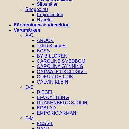
Slipsnålar
Shoppa nu
Erbjudanden
Nyheter
Förlovnings- & Vigselring
Varumärken
A-C
AROCK
astrid & agnes
BOSS
BY BILLGREN
CAROLINE SVEDBOM
CAROLINA GYNNING
CATWALK EXCLUSIVE
COEUR DE LION
CALVIN KLEIN
D-E
DIESEL
EFVA ATTLING
DRAKENBERG SJÖLIN
EDBLAD
EMPORIO ARMANI
F-M
FOSSIL
GANT