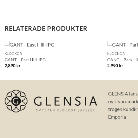
RELATERADE PRODUKTER
+
+
KLOCKOR
KLOCKOR
Lägg till i
GANT – East Hill-IPG
GANT – Park Hil
önskelistan!
2,890
kr
2,990
kr
GLENSIA lans
nytt varumärke
trogen kundkr
Emporia