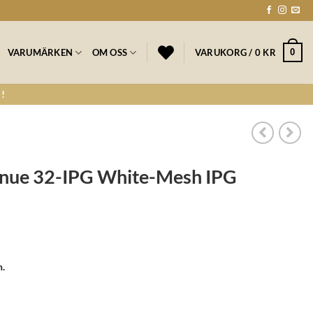
0
VARUMÄRKEN
OM OSS
VARUKORG /
0
KR
!
nue 32-IPG White-Mesh IPG
n.
te-Mesh IPG mängd