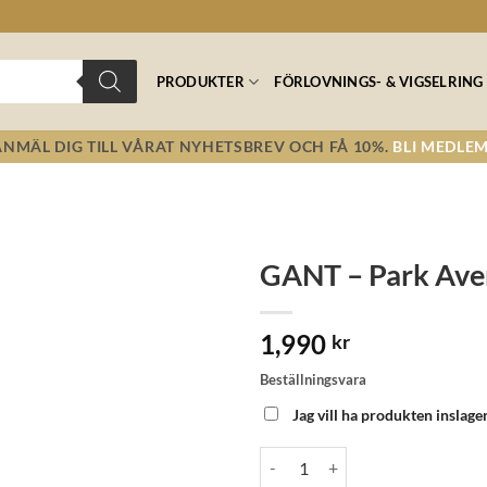
PRODUKTER
FÖRLOVNINGS- & VIGSELRING
ANMÄL DIG TILL VÅRAT NYHETSBREV OCH FÅ 10%.
BLI MEDLEM
GANT – Park Ave
Lägg till i
1,990
önskelistan!
kr
Beställningsvara
Jag vill ha produkten inslage
GANT - Park Avenue 32-IPG Whi