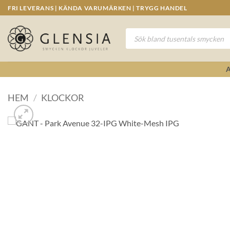
Skip
FRI LEVERANS | KÄNDA VARUMÄRKEN | TRYGG HANDEL
to
content
Produktsökning
HEM
/
KLOCKOR