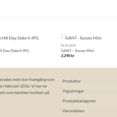
BLI MEDLEM
+
KLOCKOR
Lägg till i
l Day-Date II-IPG
GANT – Sussex Mini
önskelistan!
2,290
kr
erades med stor framgång som
Produkter
 i februari 2016. Vi har en
Vigselringar
ets som besöker butiken på
Produktkategorier
Varumärken