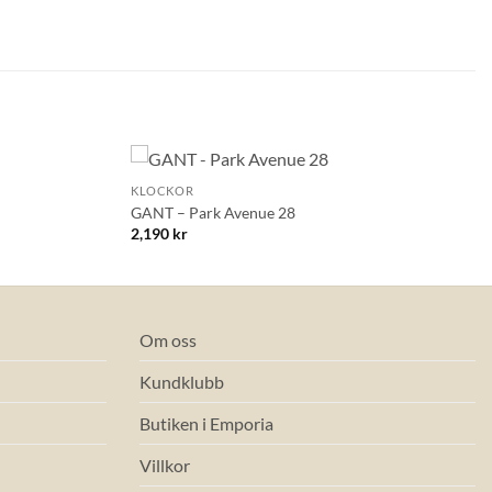
+
KLOCKOR
Lägg till i
Lägg till i
GANT – Park Avenue 28
önskelistan!
önskelistan!
2,190
kr
Om oss
Kundklubb
Butiken i Emporia
Villkor