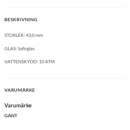
BESKRIVNING
STORLEK: 43,0 mm
GLENSIA KUNDKLUBB
GLAS: Safirglas
Bli medlem idag och få 10% rabatt på ditt första köp
VATTENSKYDD: 10 ATM
E-post
Namn
VARUMÄRKE
Varumärke
Mobilnummer
GANT
BLI MEDLEM