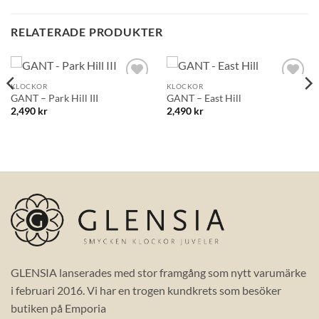
RELATERADE PRODUKTER
KLOCKOR
KLOCKOR
Lägg till i
Lägg till i
GANT – Park Hill III
GANT – East Hill
önskelistan!
önskelistan!
2,490
kr
2,490
kr
GLENSIA lanserades med stor framgång som nytt varumärke
i februari 2016. Vi har en trogen kundkrets som besöker
butiken på Emporia