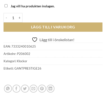
Jag vill ha produkten inslagen.
GANT PRESTIGE - GP206 Svart Rostfritt stål mängd
LÄGG TILL I VARUKORG
Lägg till i önskelistan!
EAN:
7333240010625
Artikelnr:
P206002
Kategori:
Klockor
Etikett:
GANTPRESTIGE26