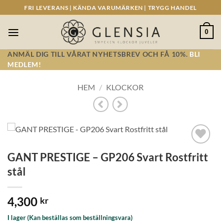
Skip
FRI LEVERANS | KÄNDA VARUMÄRKEN | TRYGG HANDEL
to
content
0
ANMÄL DIG TILL VÅRAT NYHETSBREV OCH FÅ 10%.
BLI
MEDLEM!
HEM
/
KLOCKOR
Lägg till i
GANT PRESTIGE – GP206 Svart Rostfritt
önskelistan!
stål
4,300
kr
I lager (Kan beställas som beställningsvara)