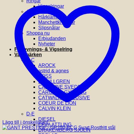
Ringar
Vigselringar
Accessoarer
Hårklämmor
Manchettknappar
Slipsnålar
Shoppa nu
Erbjudanden
Nyheter
Förlovnings- & Vigselring
Varumärken
A-C
AROCK
astrid & agnes
BOSS
BY BILLGREN
CAROLINE SVEDBOM
CAROLINA GYNNING
CATWALK EXCLUSIVE
COEUR DE LION
CALVIN KLEIN
D-E
DIESEL
Lägg till i önskelistan!
EFVA ATTLING
DRAKENBERG SJÖLIN