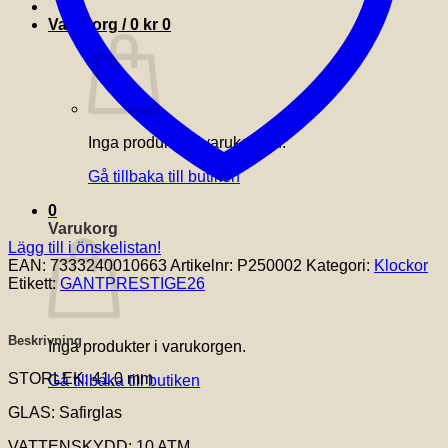
Varukorg /
0
kr
0
Inga produkter i varukorgen.
Gå tillbaka till butiken
0
Varukorg
Lägg till i önskelistan!
EAN:
7333240010663
Artikelnr:
P250002
Kategori:
Klockor
Etikett:
GANTPRESTIGE26
Beskrivning
Inga produkter i varukorgen.
STORLEK: 41,0 mm
Gå tillbaka till butiken
GLAS: Safirglas
VATTENSKYDD: 10 ATM