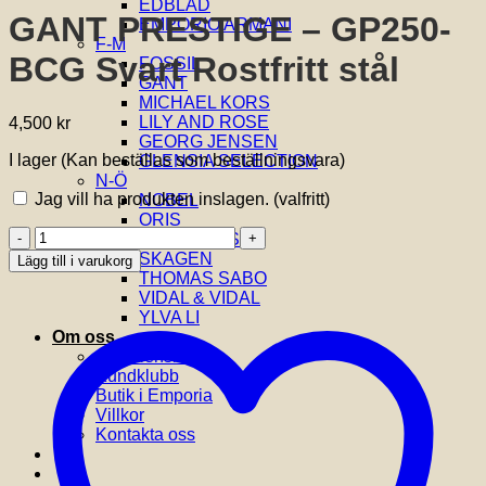
EDBLAD
GANT PRESTIGE – GP250-
EMPORIO ARMANI
F-M
BCG Svart Rostfritt stål
FOSSIL
GANT
MICHAEL KORS
LILY AND ROSE
4,500
kr
GEORG JENSEN
I lager (Kan beställas som beställningsvara)
GLENSIA SELECTION
N-Ö
Jag vill ha produkten inslagen.
(valfritt)
NOBEL
ORIS
GANT
SIF JAKOBS
PRESTIGE
SKAGEN
Lägg till i varukorg
-
THOMAS SABO
GP250-
VIDAL & VIDAL
BCG
YLVA LI
Svart
Om oss
Rostfritt
Om Glensia
stål
Kundklubb
mängd
Butik i Emporia
Villkor
Kontakta oss