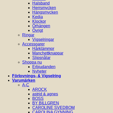
Halsband
Herrsmycken
Hängsmycken
Kedja
Klockor
Örhängen
Övrigt
Ringar
Vigselringar
Accessoarer
Hårklämmor
Manchettknappar
Slipsnålar
Shoppa nu
Erbjudanden
Nyheter
Förlovnings- & Vigselring
Varumärken
A-C
AROCK
astrid & agnes
BOSS
BY BILLGREN
CAROLINE SVEDBOM
CAROLINA GYNNING