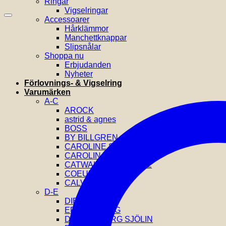
Ringar
Vigselringar
Accessoarer
Hårklämmor
Manchettknappar
Slipsnålar
Shoppa nu
Erbjudanden
Nyheter
Förlovnings- & Vigselring
Varumärken
A-C
AROCK
astrid & agnes
BOSS
BY BILLGREN
CAROLINE SVEDBOM
CAROLINA GYNNING
CATWALK EXCLUSIVE
COEUR DE LION
CALVIN KLEIN
D-E
DIESEL
EFVA ATTLING
DRAKENBERG SJÖLIN