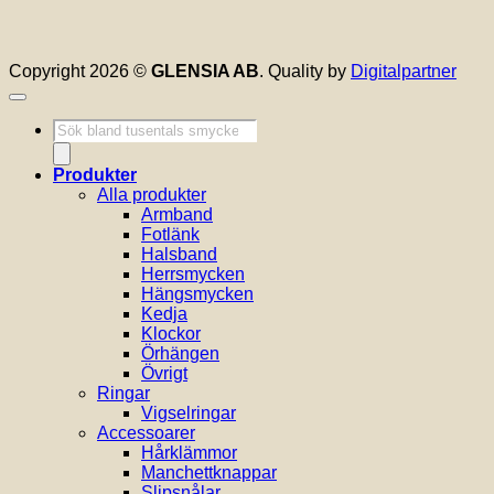
Copyright 2026 ©
GLENSIA AB
. Quality by
Digitalpartner
Produktsökning
Produkter
Alla produkter
Armband
Fotlänk
Halsband
Herrsmycken
Hängsmycken
Kedja
Klockor
Örhängen
Övrigt
Ringar
Vigselringar
Accessoarer
Hårklämmor
Manchettknappar
Slipsnålar