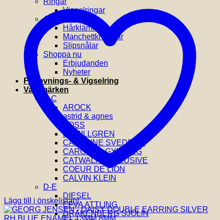
Ringar
Vigselringar
Accessoarer
Hårklämmor
Manchettknappar
Slipsnålar
Shoppa nu
Erbjudanden
Nyheter
Förlovnings- & Vigselring
Varumärken
A-C
AROCK
astrid & agnes
BOSS
BY BILLGREN
CAROLINE SVEDBOM
CAROLINA GYNNING
CATWALK EXCLUSIVE
COEUR DE LION
CALVIN KLEIN
D-E
DIESEL
Lägg till i önskelistan!
EFVA ATTLING
DRAKENBERG SJÖLIN