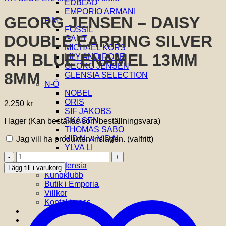
EDBLAD
EMPORIO ARMANI
GEORG JENSEN – DAISY
F-M
FOSSIL
DOUBLE EARRING SILVER
GANT
MICHAEL KORS
RH BLUE ENAMEL 13MM
LILY AND ROSE
GEORG JENSEN
8MM
GLENSIA SELECTION
N-Ö
NOBEL
ORIS
2,250
kr
SIF JAKOBS
SKAGEN
I lager (Kan beställas som beställningsvara)
THOMAS SABO
VIDAL & VIDAL
Jag vill ha produkten inslagen.
(valfritt)
YLVA LI
GEORG
Om oss
JENSEN
Om Glensia
Lägg till i varukorg
-
Kundklubb
DAISY
Butik i Emporia
DOUBLE
Villkor
EARRING
Kontakta oss
SILVER
RH