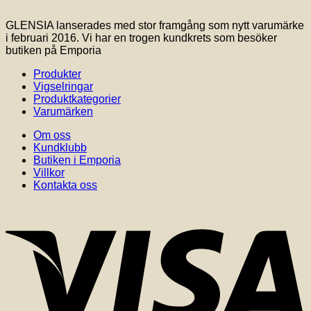
GLENSIA lanserades med stor framgång som nytt varumärke
i februari 2016. Vi har en trogen kundkrets som besöker
butiken på Emporia
Produkter
Vigselringar
Produktkategorier
Varumärken
Om oss
Kundklubb
Butiken i Emporia
Villkor
Kontakta oss
V