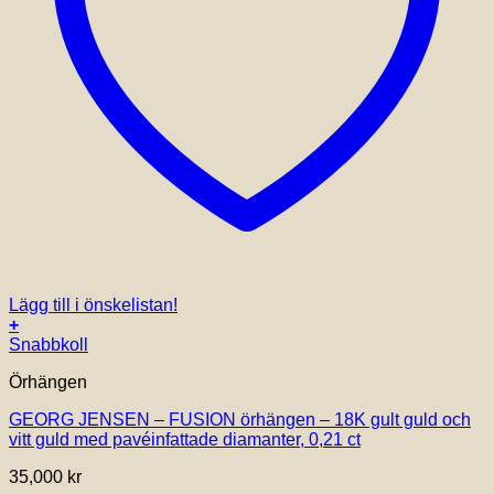
Lägg till i önskelistan!
+
Snabbkoll
Örhängen
GEORG JENSEN – FUSION örhängen – 18K gult guld och
vitt guld med pavéinfattade diamanter, 0,21 ct
35,000
kr