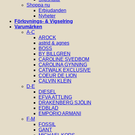
Shoppa nu
Erbjudanden
Nyheter
Förlovnings- & Vigselring
Varumärken
A-C
AROCK
astrid & agnes
BOSS
BY BILLGREN
CAROLINE SVEDBOM
CAROLINA GYNNING
CATWALK EXCLUSIVE
COEUR DE LION
CALVIN KLEIN
D-E
DIESEL
EFVA ATTLING
DRAKENBERG SJÖLIN
EDBLAD
EMPORIO ARMANI
F-M
FOSSIL
GANT