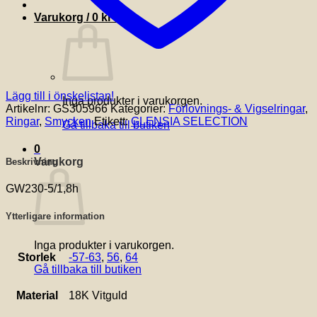
Varukorg /
0
kr
0
Lägg till i önskelistan!
Inga produkter i varukorgen.
Artikelnr:
GS305966
Kategorier:
Förlovnings- & Vigselringar
,
Ringar
,
Smycken
Etikett:
GLENSIA SELECTION
Gå tillbaka till butiken
0
Varukorg
Beskrivning
GW230-5/1,8h
Ytterligare information
Inga produkter i varukorgen.
Storlek
-57-63
,
56
,
64
Gå tillbaka till butiken
Material
18K Vitguld