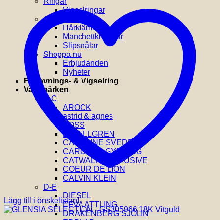
Ringar
Vigselringar
Accessoarer
Hårklämmor
Manchettknappar
Slipsnålar
Shoppa nu
Erbjudanden
Nyheter
Förlovnings- & Vigselring
Varumärken
A-C
AROCK
astrid & agnes
BOSS
BY BILLGREN
CAROLINE SVEDBOM
CAROLINA GYNNING
CATWALK EXCLUSIVE
COEUR DE LION
CALVIN KLEIN
D-E
DIESEL
Lägg till i önskelistan!
EFVA ATTLING
DRAKENBERG SJÖLIN