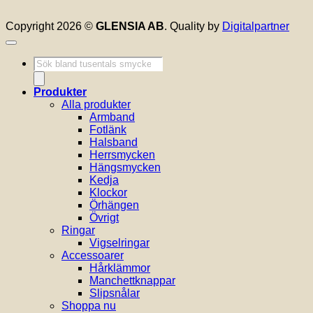
Copyright 2026 ©
GLENSIA AB
. Quality by
Digitalpartner
Produktsökning
Produkter
Alla produkter
Armband
Fotlänk
Halsband
Herrsmycken
Hängsmycken
Kedja
Klockor
Örhängen
Övrigt
Ringar
Vigselringar
Accessoarer
Hårklämmor
Manchettknappar
Slipsnålar
Shoppa nu