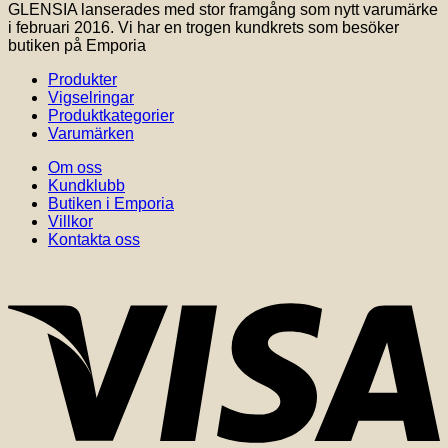
GLENSIA lanserades med stor framgång som nytt varumärke
i februari 2016. Vi har en trogen kundkrets som besöker
butiken på Emporia
Produkter
Vigselringar
Produktkategorier
Varumärken
Om oss
Kundklubb
Butiken i Emporia
Villkor
Kontakta oss
V