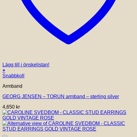
Lägg till i önskelistan!
+
Den
Snabbkoll
här
Armband
produkten
har
GEORG JENSEN – TORUN armband – sterling silver
flera
varianter.
4,650
kr
De
olika
alternativen
kan
väljas
på