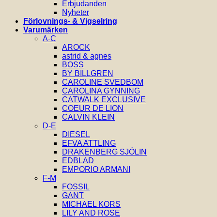
Erbjudanden
Nyheter
Förlovnings- & Vigselring
Varumärken
A-C
AROCK
astrid & agnes
BOSS
BY BILLGREN
CAROLINE SVEDBOM
CAROLINA GYNNING
CATWALK EXCLUSIVE
COEUR DE LION
CALVIN KLEIN
D-E
DIESEL
EFVA ATTLING
DRAKENBERG SJÖLIN
EDBLAD
EMPORIO ARMANI
F-M
FOSSIL
GANT
MICHAEL KORS
LILY AND ROSE