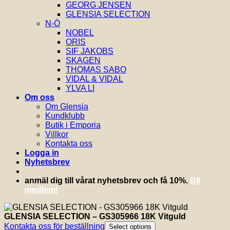
GEORG JENSEN
GLENSIA SELECTION
N-Ö
NOBEL
ORIS
SIF JAKOBS
SKAGEN
THOMAS SABO
VIDAL & VIDAL
YLVA LI
Om oss
Om Glensia
Kundklubb
Butik i Emporia
Villkor
Kontakta oss
Logga in
Nyhetsbrev
anmäl dig till vårat nyhetsbrev och få 10%.
Bli
medlem!
GLENSIA SELECTION – GS305966 18K Vitguld
Kontakta oss för beställning
Select options