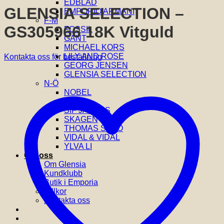
EDBLAD
GLENSIA SELECTION –
EMPORIO ARMANI
F-M
GS305966 18K Vitguld
FOSSIL
GANT
MICHAEL KORS
LILY AND ROSE
Kontakta oss för beställning
GEORG JENSEN
GLENSIA SELECTION
N-Ö
NOBEL
ORIS
SIF JAKOBS
SKAGEN
THOMAS SABO
VIDAL & VIDAL
YLVA LI
Om oss
Om Glensia
Kundklubb
Butik i Emporia
Villkor
Kontakta oss