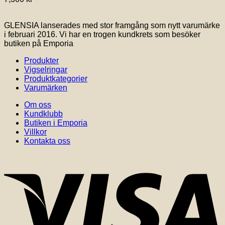
olika
alternativen
kan
GLENSIA lanserades med stor framgång som nytt varumärke
väljas
i februari 2016. Vi har en trogen kundkrets som besöker
på
butiken på Emporia
produktsidan
Produkter
Vigselringar
Produktkategorier
Varumärken
Om oss
Kundklubb
Butiken i Emporia
Villkor
Kontakta oss
V