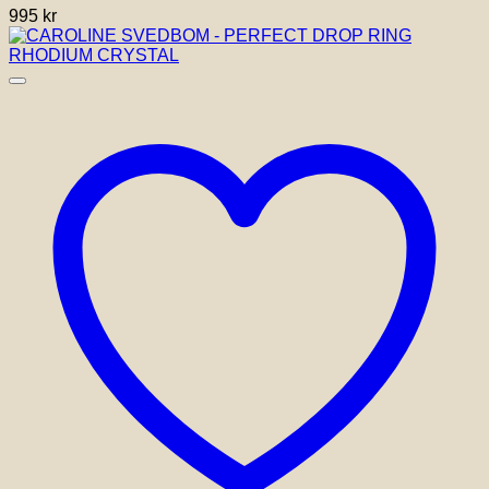
995
kr