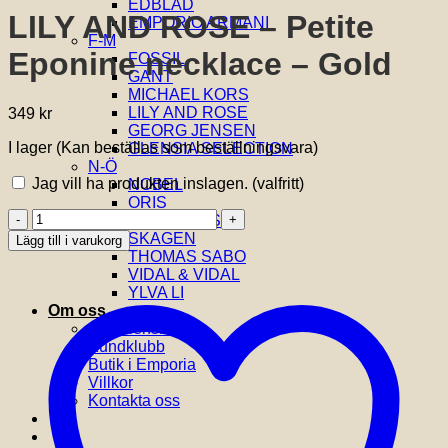
EDBLAD
LILY AND ROSE – Petite
EMPORIO ARMANI
F-M
Eponine necklace – Gold
FOSSIL
GANT
MICHAEL KORS
LILY AND ROSE
349
kr
GEORG JENSEN
I lager (Kan beställas som beställningsvara)
GLENSIA SELECTION
N-Ö
Jag vill ha produkten inslagen.
(valfritt)
NOBEL
ORIS
LILY
SIF JAKOBS
AND
SKAGEN
Lägg till i varukorg
ROSE
THOMAS SABO
-
VIDAL & VIDAL
Petite
YLVA LI
Eponine
Om oss
necklace
Om Glensia
-
Kundklubb
Gold
Butik i Emporia
mängd
Villkor
Kontakta oss