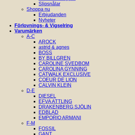
Slipsnålar
Shoppa nu
Erbjudanden
Nyheter
Förlovnings- & Vigselring
Varumärken
A-C
AROCK
astrid & agnes
BOSS
BY BILLGREN
CAROLINE SVEDBOM
CAROLINA GYNNING
CATWALK EXCLUSIVE
COEUR DE LION
CALVIN KLEIN
D-E
DIESEL
EFVA ATTLING
DRAKENBERG SJÖLIN
EDBLAD
EMPORIO ARMANI
F-M
FOSSIL
GANT