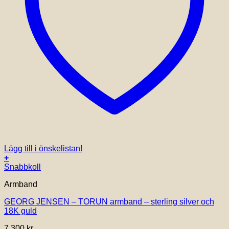
Lägg till i önskelistan!
+
Den
Snabbkoll
här
Armband
produkten
har
GEORG JENSEN – TORUN armband – sterling silver och
flera
18K guld
varianter.
De
7,300
kr