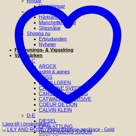
Ringar
Vigselringar
Accessoarer
Hårklämmor
Manchettknappar
Slipsnålar
Shoppa nu
Erbjudanden
Nyheter
Förlovnings- & Vigselring
Varumärken
A-C
AROCK
astrid & agnes
BOSS
BY BILLGREN
CAROLINE SVEDBOM
CAROLINA GYNNING
CATWALK EXCLUSIVE
COEUR DE LION
CALVIN KLEIN
D-E
DIESEL
Lägg till i önskelistan!
EFVA ATTLING
DRAKENBERG SJÖLIN