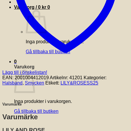
Varukorg /
0
kr
0
Inga produkter i varukorgen.
Gå tillbaka till butiken
0
Varukorg
Lägg till i önskelistan!
EAN:
2001004412019
Artikelnr:
41201
Kategorier:
Halsband
,
Smycken
Etikett:
LILY&ROSESS25
Inga produkter i varukorgen.
Varumärke
Gå tillbaka till butiken
Varumärke
LILY AND ROSE