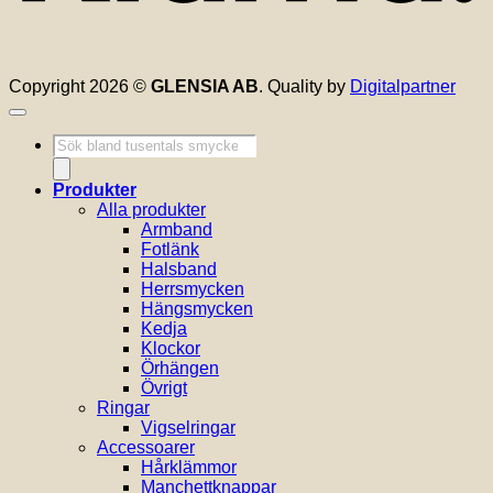
Copyright 2026 ©
GLENSIA AB
. Quality by
Digitalpartner
Produktsökning
Produkter
Alla produkter
Armband
Fotlänk
Halsband
Herrsmycken
Hängsmycken
Kedja
Klockor
Örhängen
Övrigt
Ringar
Vigselringar
Accessoarer
Hårklämmor
Manchettknappar