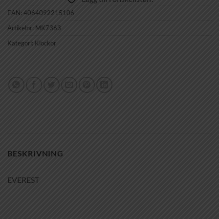
EAN:
4064092215106
Artikelnr:
MK7363
Kategori:
Klockor
BESKRIVNING
EVEREST