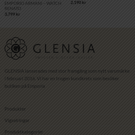
2,190
kr
EMPORIO ARMANI – WATCH
RENATO
3,799
kr
GLENSIA lanserades med stor framgång som nytt varumärke
i februari 2016. Vi har en trogen kundkrets som besöker
butiken på Emporia
Produkter
Vigselringar
Produktkategorier