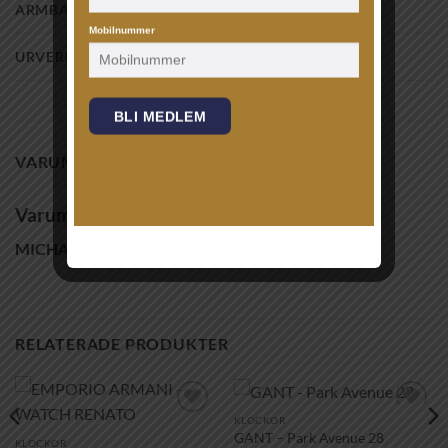
ARMBAND BREDD
18MM
Mobilnummer
URVERK
QUARTZ/3 HAND
BLI MEDLEM
VARUMÄRKE
Varumärke
MICHAEL KORS
RELATERADE PRODUKTER
KLOCKOR
Lägg till i
Lägg till i
GANT – Park Avenue 28
önskelistan!
önskelistan!
KLOCKOR