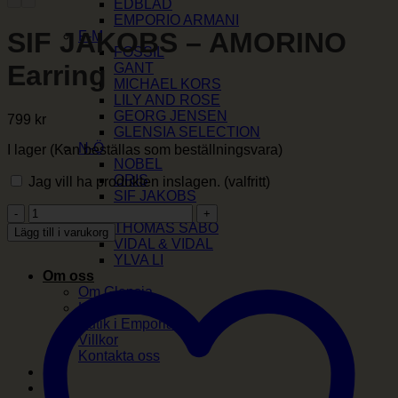
EDBLAD
EMPORIO ARMANI
SIF JAKOBS – AMORINO
F-M
FOSSIL
Earring
GANT
MICHAEL KORS
LILY AND ROSE
GEORG JENSEN
799
kr
GLENSIA SELECTION
N-Ö
I lager (Kan beställas som beställningsvara)
NOBEL
ORIS
Jag vill ha produkten inslagen.
(valfritt)
SIF JAKOBS
SIF
SKAGEN
JAKOBS
THOMAS SABO
Lägg till i varukorg
-
VIDAL & VIDAL
AMORINO
YLVA LI
Earring
Om oss
mängd
Om Glensia
Kundklubb
Butik i Emporia
Villkor
Kontakta oss