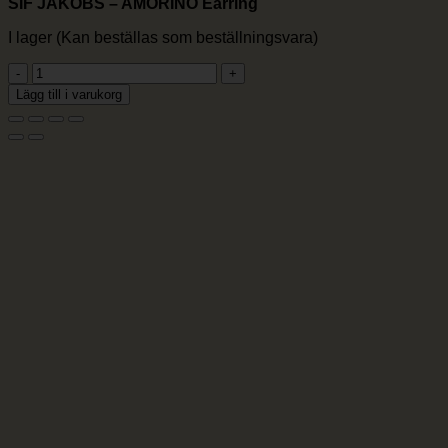
SIF JAKOBS – AMORINO Earring
I lager (Kan beställas som beställningsvara)
SIF
JAKOBS
Lägg till i varukorg
-
AMORINO
Earring
mängd