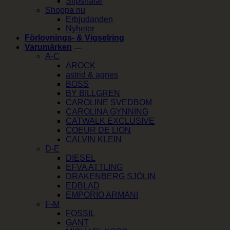
Slipsnålar
Shoppa nu
Erbjudanden
Nyheter
Förlovnings- & Vigselring
Varumärken
A-C
AROCK
astrid & agnes
BOSS
BY BILLGREN
CAROLINE SVEDBOM
CAROLINA GYNNING
CATWALK EXCLUSIVE
COEUR DE LION
CALVIN KLEIN
D-E
DIESEL
EFVA ATTLING
DRAKENBERG SJÖLIN
EDBLAD
EMPORIO ARMANI
F-M
FOSSIL
GANT