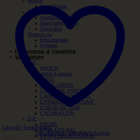
Ringar
Vigselringar
Accessoarer
Hårklämmor
Manchettknappar
Slipsnålar
Shoppa nu
Erbjudanden
Nyheter
Förlovnings- & Vigselring
Varumärken
A-C
AROCK
astrid & agnes
BOSS
BY BILLGREN
CAROLINE SVEDBOM
CAROLINA GYNNING
CATWALK EXCLUSIVE
COEUR DE LION
CALVIN KLEIN
D-E
DIESEL
Lägg till i önskelistan!
EFVA ATTLING
DRAKENBERG SJÖLIN