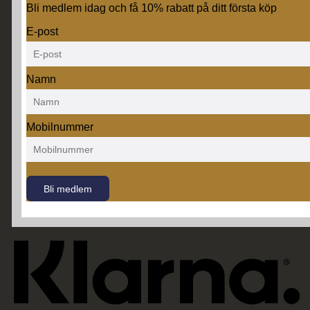
Bli medlem idag och få 10% rabatt på ditt första köp
E-post
M
Namn
Mobilnummer
Bli medlem
K