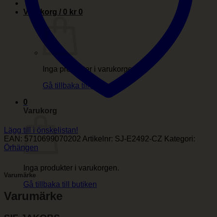
Varukorg /
0
kr
0
Inga produkter i varukorgen.
Gå tillbaka till butiken
0
Varukorg
Lägg till i önskelistan!
EAN:
5710699070202
Artikelnr:
SJ-E2492-CZ
Kategori:
Örhängen
Inga produkter i varukorgen.
Varumärke
Gå tillbaka till butiken
Varumärke