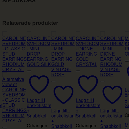
SIF JAKOBS
Relaterade produkter
Lä
ön
Lägg till i
Lägg till i
+
önskelistan!
önskelistan!
S
n!
+
Lägg till i
+
Lägg till i
Ö
Snabbkoll
önskelistan!
Snabbkoll
önskelistan!
+
+
M
Örhängen
Örhängen
Snabbkoll
Snabbkoll