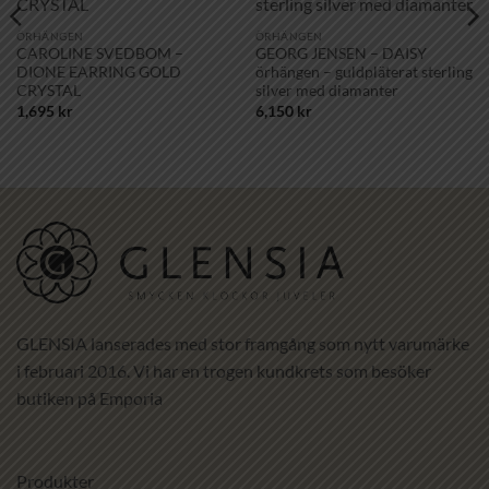
önskelistan!
önskelistan!
ÖRHÄNGEN
ÖRHÄNGEN
CAROLINE SVEDBOM –
GEORG JENSEN – DAISY
DIONE EARRING GOLD
örhängen – guldpläterat sterling
CRYSTAL
silver med diamanter
1,695
kr
6,150
kr
GLENSIA lanserades med stor framgång som nytt varumärke
i februari 2016. Vi har en trogen kundkrets som besöker
butiken på Emporia
Produkter