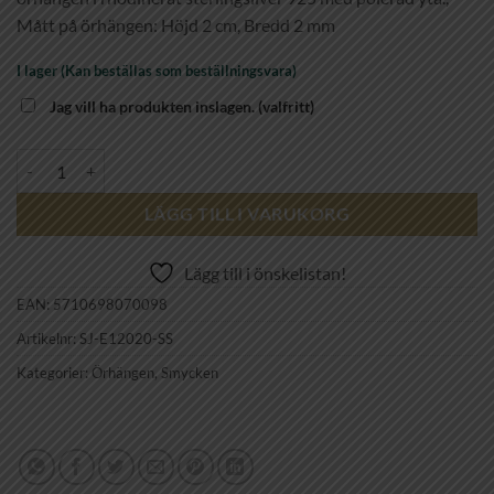
Mått på örhängen: Höjd 2 cm, Bredd 2 mm
I lager (Kan beställas som beställningsvara)
Jag vill ha produkten inslagen.
(valfritt)
SIF JAKOBS - ELLERA PIANURA GRANDE EARRINGS mängd
LÄGG TILL I VARUKORG
Lägg till i önskelistan!
EAN:
5710698070098
Artikelnr:
SJ-E12020-SS
Kategorier:
Örhängen
,
Smycken