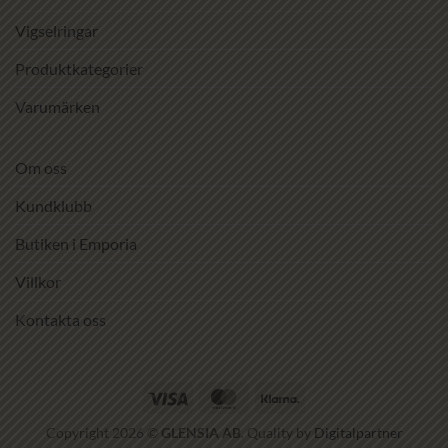
Vigselringar
Produktkategorier
Varumärken
Om oss
Kundklubb
Butiken i Emporia
Villkor
Kontakta oss
Visa
MasterCard
Klarna
Copyright 2026 ©
GLENSIA AB
. Quality by
Digitalpartner