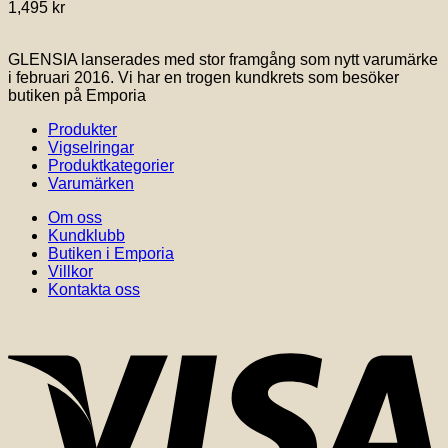
1,495
kr
GLENSIA lanserades med stor framgång som nytt varumärke
i februari 2016. Vi har en trogen kundkrets som besöker
butiken på Emporia
Produkter
Vigselringar
Produktkategorier
Varumärken
Om oss
Kundklubb
Butiken i Emporia
Villkor
Kontakta oss
V