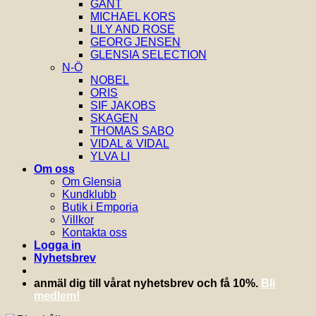
GANT
MICHAEL KORS
LILY AND ROSE
GEORG JENSEN
GLENSIA SELECTION
N-Ö
NOBEL
ORIS
SIF JAKOBS
SKAGEN
THOMAS SABO
VIDAL & VIDAL
YLVA LI
Om oss
Om Glensia
Kundklubb
Butik i Emporia
Villkor
Kontakta oss
Logga in
Nyhetsbrev
anmäl dig till vårat nyhetsbrev och få 10%.
Bli
medlem!