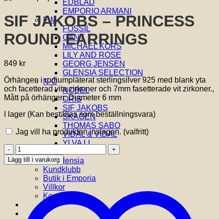
EDBLAD
EMPORIO ARMANI
SIF JAKOBS – PRINCESS
F-M
FOSSIL
ROUND EARRINGS
GANT
MICHAEL KORS
LILY AND ROSE
849
kr
GEORG JENSEN
GLENSIA SELECTION
Örhängen i rodiumpläterat sterlingsilver 925 med blank yta
N-Ö
och facetterad vita zirkoner och 7mm fasetterade vit zirkoner.,
NOBEL
Mått på örhängen: Diameter 6 mm
ORIS
SIF JAKOBS
I lager (Kan beställas som beställningsvara)
SKAGEN
THOMAS SABO
Jag vill ha produkten inslagen.
(valfritt)
VIDAL & VIDAL
YLVA LI
SIF
Om oss
JAKOBS
Lägg till i varukorg
Om Glensia
-
Kundklubb
PRINCESS
Butik i Emporia
ROUND
Villkor
EARRINGS
Kontakta oss
mängd