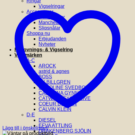
Ringar
Vigselringar
Accessoarer
Hårklämmor
Manchettknappar
Slipsnålar
Shoppa nu
Erbjudanden
Nyheter
Förlovnings- & Vigselring
Varumärken
A-C
AROCK
astrid & agnes
BOSS
BY BILLGREN
CAROLINE SVEDBOM
CAROLINA GYNNING
CATWALK EXCLUSIVE
COEUR DE LION
CALVIN KLEIN
D-E
DIESEL
EFVA ATTLING
Lägg till i önskelistan!
DRAKENBERG SJÖLIN