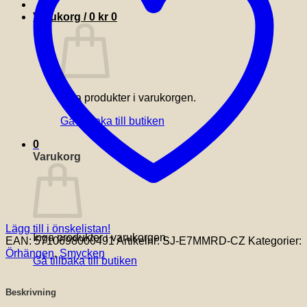
Varukorg /
0
kr
0
Inga produkter i varukorgen.
Gå tillbaka till butiken
0
Varukorg
Lägg till i önskelistan!
Inga produkter i varukorgen.
EAN:
5710698000491
Artikelnr:
SJ-E7MMRD-CZ
Kategorier:
Örhängen
,
Smycken
Gå tillbaka till butiken
Beskrivning