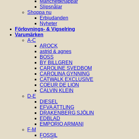
Manchettknappar
Slipsnålar
Shoppa nu
Erbjudanden
Nyheter
Förlovnings- & Vigselring
Varumärken
A-C
AROCK
astrid & agnes
BOSS
BY BILLGREN
CAROLINE SVEDBOM
CAROLINA GYNNING
CATWALK EXCLUSIVE
COEUR DE LION
CALVIN KLEIN
D-E
DIESEL
EFVA ATTLING
DRAKENBERG SJÖLIN
EDBLAD
EMPORIO ARMANI
F-M
FOSSIL