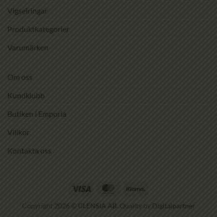
Vigselringar
Produktkategorier
Varumärken
Om oss
Kundklubb
Butiken i Emporia
Villkor
Kontakta oss
Visa
MasterCard
Klarna
Copyright 2026 ©
GLENSIA AB
. Quality by
Digitalpartner