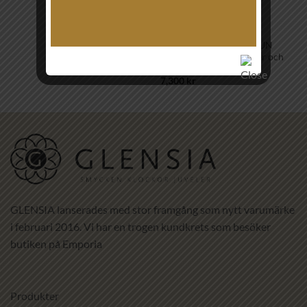
ARMBAND
GEORG JENSEN – TORUN
armband – sterling silver och
18K guld
7,300
kr
GLENSIA lanserades med stor framgång som nytt varumärke
i februari 2016. Vi har en trogen kundkrets som besöker
butiken på Emporia
Produkter