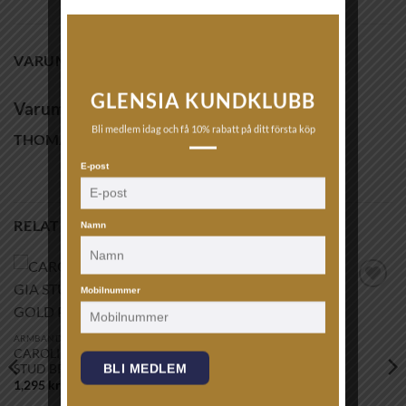
VARUMÄRKE
GLENSIA KUNDKLUBB
Varumärke
Bli medlem idag och få 10% rabatt på ditt första köp
THOMAS SABO
E-post
RELATERADE PRODUKTER
Namn
Mobilnummer
Lägg till i
Lägg till i
önskelistan!
önskelistan!
ARMBAND
CAROLINE SVEDBOM – GIA
BLI MEDLEM
STUD BRACELET GOLD PEARL
1,295
kr