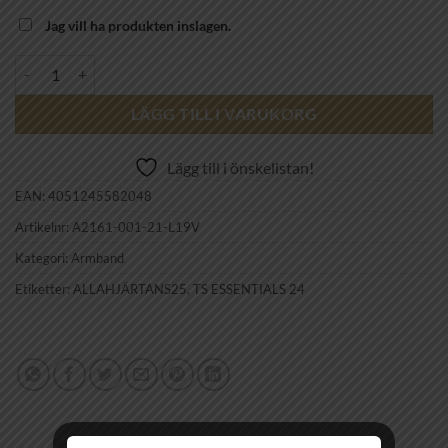
Jag vill ha produkten inslagen.
THOMAS SABO - bracelet A2161-001-21-L19V mängd
LÄGG TILL I VARUKORG
Lägg till i önskelistan!
EAN:
4051245582048
Artikelnr:
A2161-001-21-L19V
Kategori:
Armband
Etiketter:
ALLAHJÄRTANS25
,
TS ESSENTIALS 24