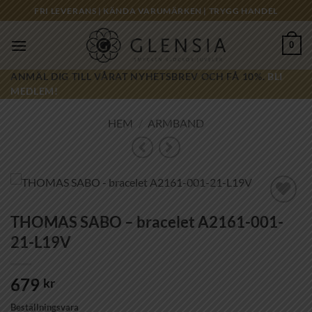
Skip
FRI LEVERANS | KÄNDA VARUMÄRKEN | TRYGG HANDEL
to
content
0
ANMÄL DIG TILL VÅRAT NYHETSBREV OCH FÅ 10%.
BLI
MEDLEM!
HEM
/
ARMBAND
Lägg till i
THOMAS SABO – bracelet A2161-001-
önskelistan!
21-L19V
679
kr
Beställningsvara