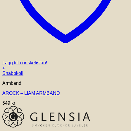
Lägg till i önskelistan!
+
Snabbkoll
Armband
AROCK – LIAM ARMBAND
549
kr