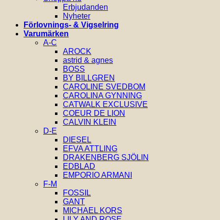
Erbjudanden
Nyheter
Förlovnings- & Vigselring
Varumärken
A-C
AROCK
astrid & agnes
BOSS
BY BILLGREN
CAROLINE SVEDBOM
CAROLINA GYNNING
CATWALK EXCLUSIVE
COEUR DE LION
CALVIN KLEIN
D-E
DIESEL
EFVA ATTLING
DRAKENBERG SJÖLIN
EDBLAD
EMPORIO ARMANI
F-M
FOSSIL
GANT
MICHAEL KORS
LILY AND ROSE