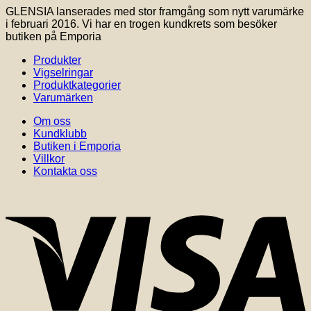
GLENSIA lanserades med stor framgång som nytt varumärke
i februari 2016. Vi har en trogen kundkrets som besöker
butiken på Emporia
Produkter
Vigselringar
Produktkategorier
Varumärken
Om oss
Kundklubb
Butiken i Emporia
Villkor
Kontakta oss
V