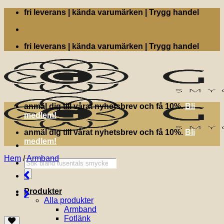
Skip
fri leverans | kända varumärken | Trygg handel
to
content
fri leverans | kända varumärken | Trygg handel
anmäl dig till vårat nyhetsbrev och få 10%.
Bli
medlem!
anmäl dig till vårat nyhetsbrev och få 10%.
Bli
medlem!
Hem
/
Armband
Produktsökning
Produkter
Alla produkter
Armband
Fotlänk