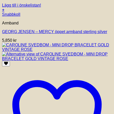
Lägg till i önskelistan!
+
Den
Snabbkoll
här
Armband
produkten
har
GEORG JENSEN – MERCY öppet armband sterling silver
flera
varianter.
5,850
kr
De
olika
alternativen
kan
väljas
på
produktsidan