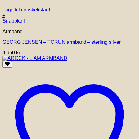
Lägg till i önskelistan!
+
Den
Snabbkoll
här
Armband
produkten
har
GEORG JENSEN – TORUN armband – sterling silver
flera
varianter.
4,650
kr
De
olika
alternativen
kan
väljas
på
produktsidan