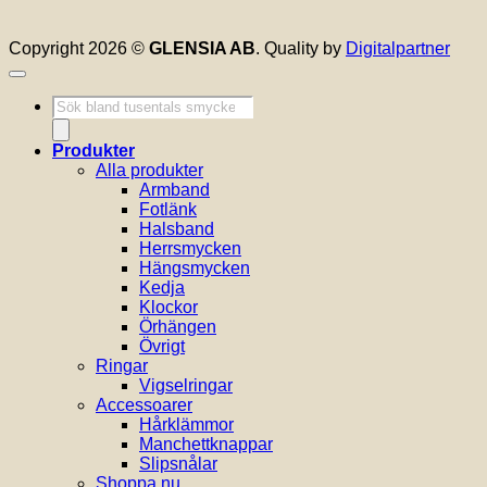
Copyright 2026 ©
GLENSIA AB
. Quality by
Digitalpartner
Produktsökning
Produkter
Alla produkter
Armband
Fotlänk
Halsband
Herrsmycken
Hängsmycken
Kedja
Klockor
Örhängen
Övrigt
Ringar
Vigselringar
Accessoarer
Hårklämmor
Manchettknappar
Slipsnålar
Shoppa nu