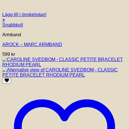
Lägg till i önskelistan!
+
Den
Snabbkoll
här
Armband
produkten
har
AROCK – MARC ARMBAND
flera
varianter.
599
kr
De
olika
alternativen
kan
väljas
på
produktsidan