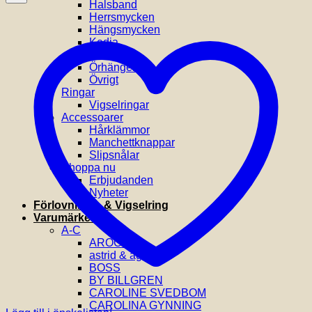
Halsband
Herrsmycken
Hängsmycken
Kedja
Klockor
Örhängen
Övrigt
Ringar
Vigselringar
Accessoarer
Hårklämmor
Manchettknappar
Slipsnålar
Shoppa nu
Erbjudanden
Nyheter
Förlovnings- & Vigselring
Varumärken
A-C
AROCK
astrid & agnes
BOSS
BY BILLGREN
CAROLINE SVEDBOM
CAROLINA GYNNING