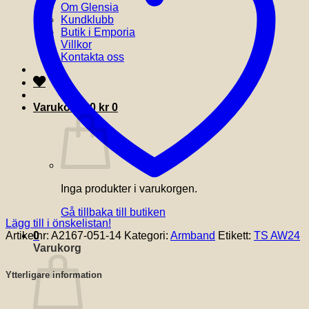
Om Glensia
Kundklubb
Butik i Emporia
Villkor
Kontakta oss
Varukorg /
0
kr
0
Inga produkter i varukorgen.
Gå tillbaka till butiken
Lägg till i önskelistan!
Artikelnr:
A2167-051-14
Kategori:
Armband
Etikett:
TS AW24
0
Varukorg
Ytterligare information