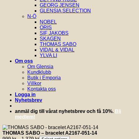
GEORG JENSEN
GLENSIA SELECTION
N-Ö
NOBEL
ORIS
SIF JAKOBS
SKAGEN
THOMAS SABO
VIDAL & VIDAL
YLVA LI
Om oss
Om Glensia
Kundklubb
Butik i Emporia
Villkor
Kontakta oss
Logga in
Nyhetsbrev
anmäl dig till vårat nyhetsbrev och få 10%.
Bli
medlem!
THOMAS SABO – bracelet A2167-051-14
Prisintervall:
999
kr
–
1,379
kr