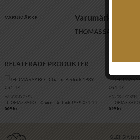
Varumärke
VARUMÄRKE
THOMAS SABO
RELATERADE PRODUKTER
+
+
Lägg till i
HÄNGSMYCKEN
HÄNGSMYCKEN
önskelistan!
THOMAS SABO – Charm-Berlock 1939-051-14
THOMAS SABO –
569
kr
569
kr
GLENSIA lans