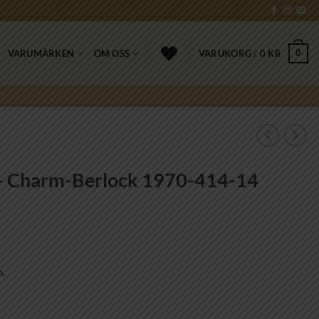
0
VARUMÄRKEN
OM OSS
VARUKORG /
0
KR
!
Charm-Berlock 1970-414-14
n.
 1970-414-14 mängd