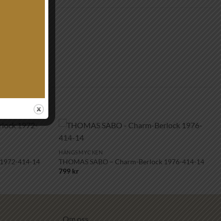
+
Lägg till i
Lägg till i
HÄNGSMYCKEN
önskelistan!
önskelistan!
1972-414-14
THOMAS SABO – Charm-Berlock 1976-414-14
799
kr
Om oss