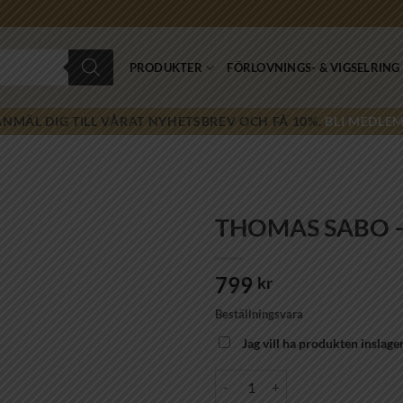
PRODUKTER
FÖRLOVNINGS- & VIGSELRING
ANMÄL DIG TILL VÅRAT NYHETSBREV OCH FÅ 10%.
BLI MEDLEM
THOMAS SABO – 
Lägg till i
799
önskelistan!
kr
Beställningsvara
Jag vill ha produkten inslage
THOMAS SABO - Charm-Berlock