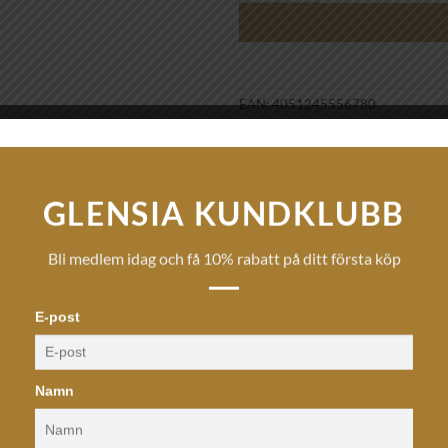
EAN:
4051245556780
Artikelnr:
1970-414-14
Kategorier:
Hängsmycken
,
Smycken
GLENSIA KUNDKLUBB
Bli medlem idag och få 10% rabatt på ditt första köp
E-post
Namn
sterling silver