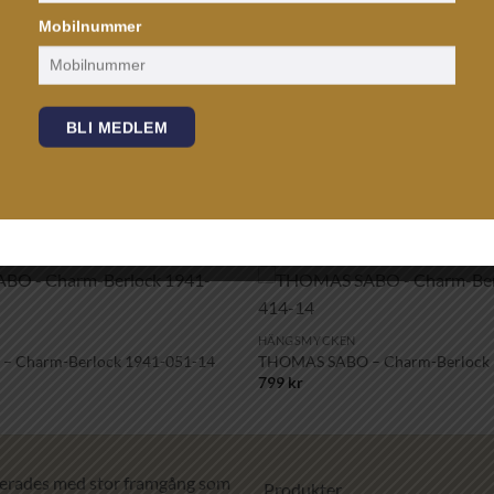
Mobilnummer
BLI MEDLEM
+
Lägg till i
HÄNGSMYCKEN
önskelistan!
 Charm-Berlock 1941-051-14
THOMAS SABO – Charm-Berlock 
799
kr
erades med stor framgång som
Produkter