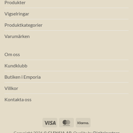
Produkter
Vigselringar
Produktkategorier
Varumärken
Om oss
Kundklubb
Butiken i Emporia
Villkor
Kontakta oss
Visa
MasterCard
Klarna
Copyright 2026 ©
GLENSIA AB
. Quality by
Digitalpartner