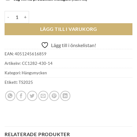
THOMAS SABO - Charm Club Connect mängd
LÄGG TILL I VARUKORG
Lägg till i önskelistan!
EAN:
4051245616859
Artikelnr:
CC1282-430-14
Kategori:
Hängsmycken
Etikett:
TS2025
RELATERADE PRODUKTER