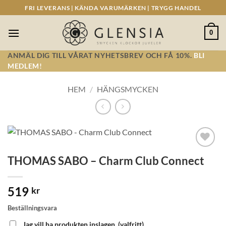
Skip
FRI LEVERANS | KÄNDA VARUMÄRKEN | TRYGG HANDEL
to
content
0
ANMÄL DIG TILL VÅRAT NYHETSBREV OCH FÅ 10%.
BLI
MEDLEM!
HEM
/
HÄNGSMYCKEN
Lägg till i
THOMAS SABO – Charm Club Connect
önskelistan!
519
kr
Beställningsvara
Jag vill ha produkten inslagen.
(valfritt)