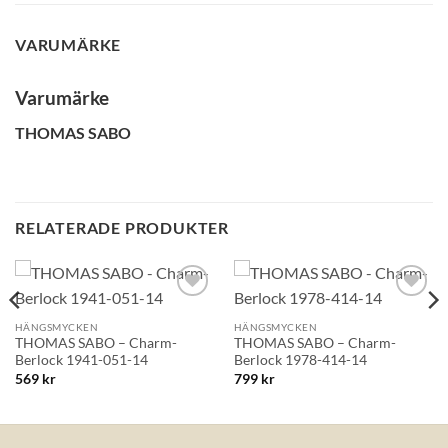
GLENSIA KUNDKLUBB
VARUMÄRKE
Bli medlem idag och få 10% rabatt på ditt första köp
E-post
Varumärke
THOMAS SABO
Namn
RELATERADE PRODUKTER
Mobilnummer
Lägg till i
Lägg till i
BLI MEDLEM
önskelistan!
önskelistan!
HÄNGSMYCKEN
HÄNGSMYCKEN
THOMAS SABO – Charm-
THOMAS SABO – Charm-
Berlock 1941-051-14
Berlock 1978-414-14
569
kr
799
kr