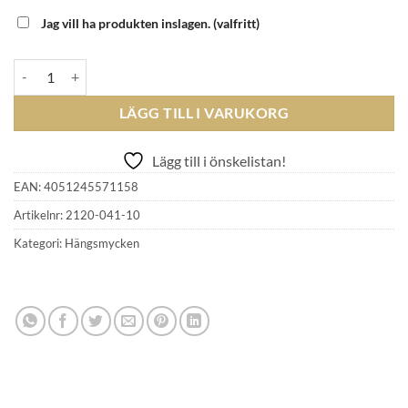
Jag vill ha produkten inslagen.
(valfritt)
THOMAS SABO - CHARM PENDANT 2120-041-10 mängd
LÄGG TILL I VARUKORG
Lägg till i önskelistan!
EAN:
4051245571158
Artikelnr:
2120-041-10
Kategori:
Hängsmycken