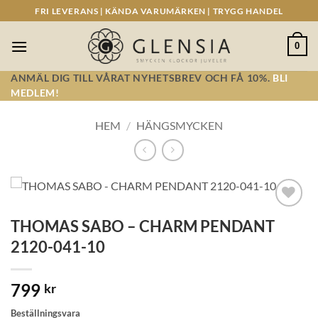
Skip
FRI LEVERANS | KÄNDA VARUMÄRKEN | TRYGG HANDEL
to
content
0
ANMÄL DIG TILL VÅRAT NYHETSBREV OCH FÅ 10%.
BLI
MEDLEM!
HEM
/
HÄNGSMYCKEN
Lägg till i
THOMAS SABO – CHARM PENDANT
önskelistan!
2120-041-10
799
kr
Beställningsvara