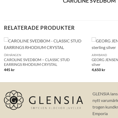
CAROLINE SVEDBOM
RELATERADE PRODUKTER
+
+
Lägg till i
ÖRHÄNGEN
ARMBAND
önskelistan!
CAROLINE SVEDBOM – CLASSIC STUD
GEORG JENSEN 
EARRINGS RHODIUM CRYSTAL
silver
445
kr
4,650
kr
GLENSIA lans
nytt varumärke
trogen kundkr
Emporia