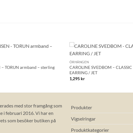
+
Lägg till i
ÖRHÄNGEN
önskelistan!
– TORUN armband – sterling
CAROLINE SVEDBOM – CLASSIC
EARRING / JET
1,295
kr
erades med stor framgång som
Produkter
 i februari 2016. Vi har en
Vigselringar
ets som besöker butiken på
Produktkategorier