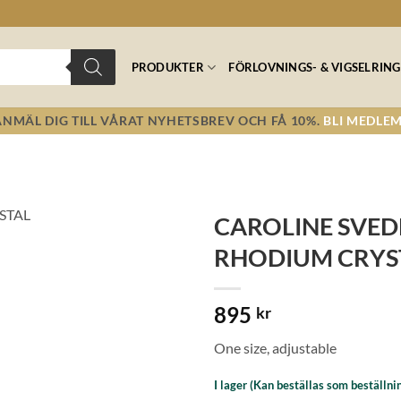
PRODUKTER
FÖRLOVNINGS- & VIGSELRING
ANMÄL DIG TILL VÅRAT NYHETSBREV OCH FÅ 10%.
BLI MEDLEM
CAROLINE SVED
RHODIUM CRYS
Lägg till i
önskelistan!
895
kr
One size, adjustable
I lager (Kan beställas som beställni