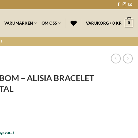
0
VARUMÄRKEN
OM OSS
VARUKORG /
0
KR
!
BOM – ALISIA BRACELET
TAL
ngsvara)