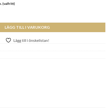
n.
(valfritt)
BRACELET RHODIUM CRYSTAL mängd
LÄGG TILL I VARUKORG
Lägg till i önskelistan!