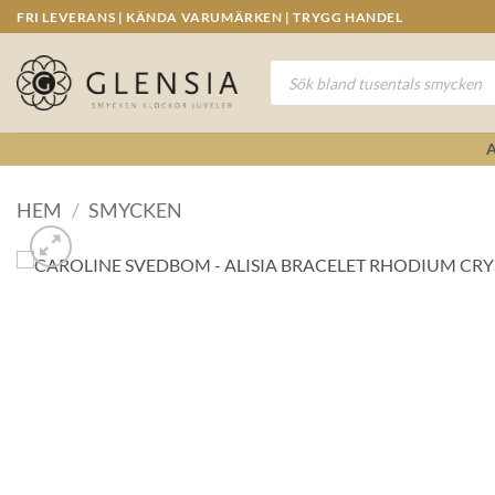
Skip
FRI LEVERANS | KÄNDA VARUMÄRKEN | TRYGG HANDEL
to
content
Produktsökning
HEM
/
SMYCKEN