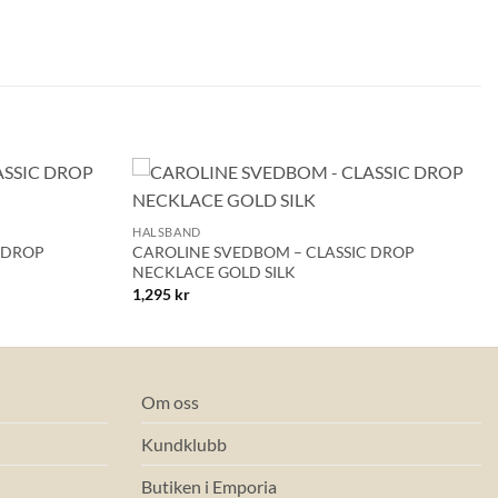
+
Lägg till i
Lägg till i
HALSBAND
önskelistan!
önskelistan!
 DROP
CAROLINE SVEDBOM – CLASSIC DROP
NECKLACE GOLD SILK
1,295
kr
Om oss
Kundklubb
Butiken i Emporia