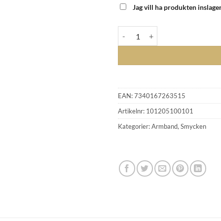
Jag vill ha produkten inslage
CAROLINE SVEDBOM - ALISIA 
EAN:
7340167263515
Artikelnr:
101205100101
Kategorier:
Armband
,
Smycken
GLENSIA KUNDKLUBB
Bli medlem idag och få 10% rabatt på ditt första köp