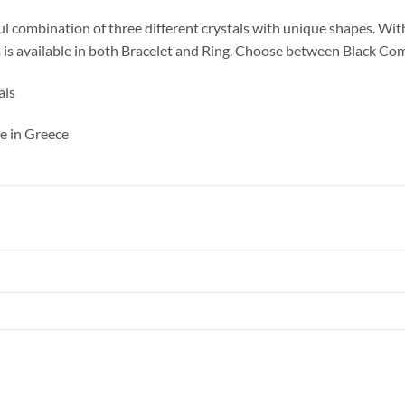
ful combination of three different crystals with unique shapes. Wit
E-post
ia is available in both Bracelet and Ring. Choose between Black Co
als
Namn
e in Greece
Mobilnummer
BLI MEDLEM