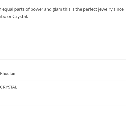
h equal parts of power and glam this is the perfect jewelry since
mbo or Crystal.
Rhodium
CRYSTAL