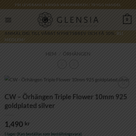
Skip
FRI LEVERANS | KÄNDA VARUMÄRKEN | TRYGG HANDEL
to
content
0
ANMÄL DIG TILL VÅRAT NYHETSBREV OCH FÅ 10%.
BLI
MEDLEM!
HEM
/
ÖRHÄNGEN
Lägg till i
CW – Örhängen Triple Flower 10mm 925
önskelistan!
goldplated silver
1,490
kr
I lager (Kan beställas som beställningsvara)