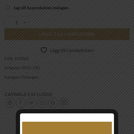
Jag vill ha produkten inslagen.
CW - Örhängen Triple Flower 10mm 925 goldplated silver mängd
LÄGG TILL I VARUKORG
Lägg till i önskelistan!
EAN:
107068
Artikelnr:
9925-1YG
Kategori:
Örhängen
CATWALK EXCLUSIVE