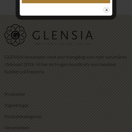
GLENSIA lanserades med stor framgång som nytt varumärke
i februari 2016. Vi har en trogen kundkrets som besöker
butiken på Emporia
Produkter
Vigselringar
Produktkategorier
Varumärken