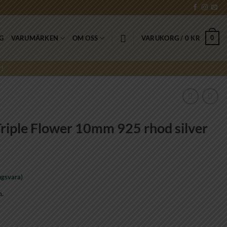
0
NG
VARUMÄRKEN
OM OSS
VARUKORG /
0
KR
!
iple Flower 10mm 925 rhod silver
ngsvara)
n.
mm 925 rhod silver mängd