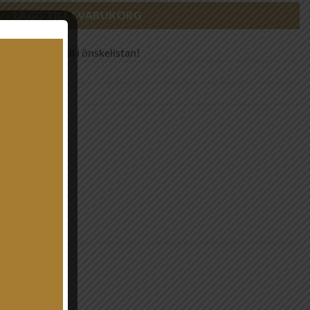
LÄGG TILL I VARUKORG
Lägg till i önskelistan!