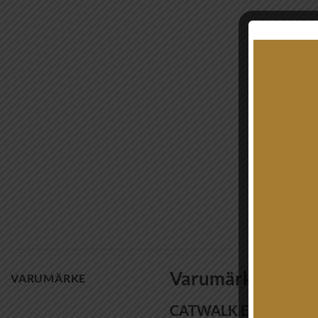
Varumärke
VARUMÄRKE
CATWALK EXCLUSIVE