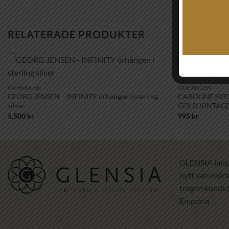
RELATERADE PRODUKTER
+
+
Lägg till i
ÖRHÄNGEN
ÖRHÄNGEN
önskelistan!
GEORG JENSEN – INFINITY örhängen i sterling
CAROLINE SVE
silver
GOLD VINTAGE
5,500
kr
995
kr
GLENSIA lans
nytt varumärke
trogen kundkr
Emporia