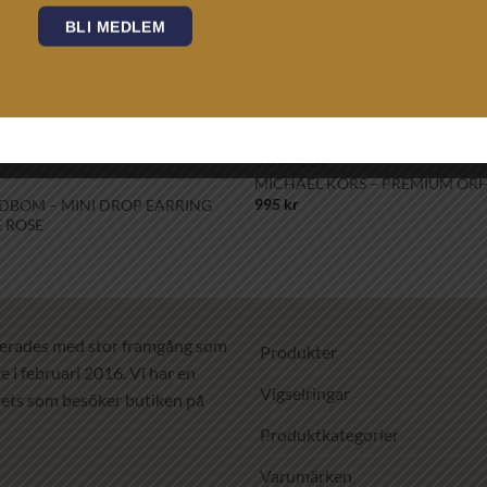
BLI MEDLEM
+
ÖRHÄNGEN
Lägg till i
MICHAEL KORS – PREMIUM ÖR
önskelistan!
995
kr
DBOM – MINI DROP EARRING
 ROSE
erades med stor framgång som
Produkter
 i februari 2016. Vi har en
Vigselringar
ets som besöker butiken på
Produktkategorier
Varumärken