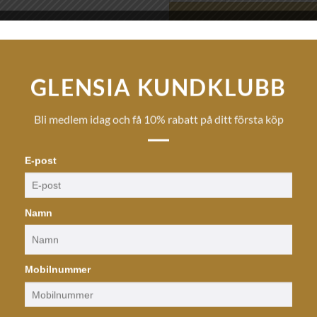
EAN:
107067
GLENSIA KUNDKLUBB
Artikelnr:
9925-1RH
Kategori:
Örhängen
Bli medlem idag och få 10% rabatt på ditt första köp
CATWALK EXCLUSIVE
E-post
Namn
Mobilnummer