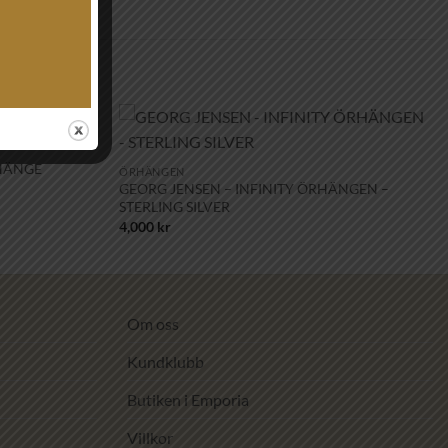
+
Lägg till i
Lägg till i
HÄNGE
ÖRHÄNGEN
önskelistan!
önskelistan!
GEORG JENSEN – INFINITY ÖRHÄNGEN –
STERLING SILVER
4,000
kr
Om oss
Kundklubb
Butiken i Emporia
Villkor