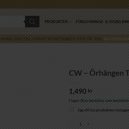
PRODUKTER
FÖRLOVNINGS- & VIGSELRI
ANMÄL DIG TILL VÅRAT NYHETSBREV OCH FÅ 10%.
BLI MEDLEM
CW – Örhängen Tr
Lägg till i
1,490
önskelistan!
kr
I lager (Kan beställas som beställni
Jag vill ha produkten inslage
CW - Örhängen Triple Flower 10