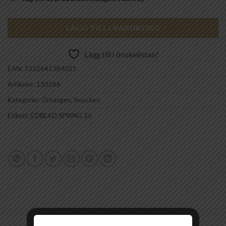
LÄGG TILL I VARUKORG
Lägg till i önskelistan!
EAN:
7332641384021
Artikelnr:
130286
Kategorier:
Örhängen
,
Smycken
Etikett:
EDBLAD SPRING 26