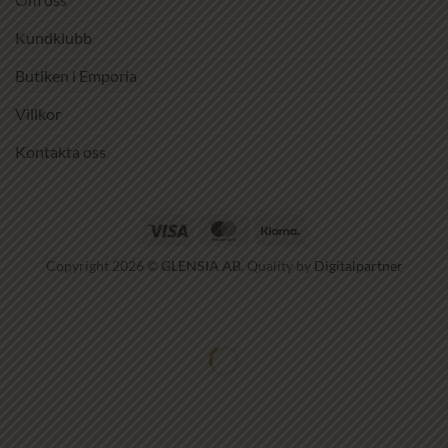
Kundklubb
Butiken i Emporia
Villkor
Kontakta oss
Visa
MasterCard
Klarna
Copyright 2026 ©
GLENSIA AB
. Quality by
Digitalpartner