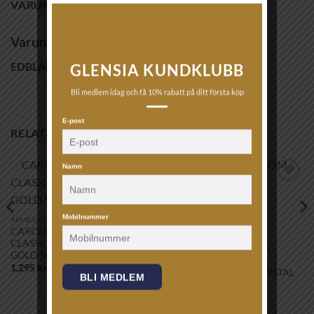
VARUMÄRKE
Varumärke
EDBLAD
GLENSIA KUNDKLUBB
Bli medlem idag och få 10% rabatt på ditt första köp
E-post
RELATERADE PRODUKTER
Namn
Lägg till i
Lägg till i
önskelistan!
önskelistan!
Mobilnummer
ARMBAND
CAROLINE SVEDBOM –
ARMBAND
CLASSIC ROPE BRACELET
CAROLINE SVEDBOM –
GOLD SILK
PERFECT DROP
1,295
kr
BANGLERHODIUM CRYSTAL
BLI MEDLEM
1,195
kr