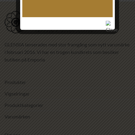
GLENSIA lanserades med stor framgång som nytt varumärke
i februari 2016. Vi har en trogen kundkrets som besöker
butiken på Emporia
Produkter
Vigselringar
Produktkategorier
Varumärken
Om oss