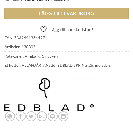
LÄGG TILL I VARUKORG
Lägg till i önskelistan!
EAN:
7332641384427
Artikelnr:
130307
Kategorier:
Armband
,
Smycken
Etiketter:
ALLAHJÄRTANS26
,
EDBLAD SPRING 26
,
morsdag