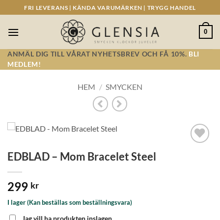
Skip
FRI LEVERANS | KÄNDA VARUMÄRKEN | TRYGG HANDEL
to
content
0
ANMÄL DIG TILL VÅRAT NYHETSBREV OCH FÅ 10%.
BLI
MEDLEM!
HEM
/
SMYCKEN
Lägg till i
EDBLAD – Mom Bracelet Steel
önskelistan!
299
kr
I lager (Kan beställas som beställningsvara)
Jag vill ha produkten inslagen.