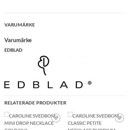
VARUMÄRKE
GLENSIA KUNDKLUBB
Varumärke
Bli medlem idag och få 10% rabatt på ditt första köp
EDBLAD
E-post
Namn
Mobilnummer
RELATERADE PRODUKTER
BLI MEDLEM
Lägg till i
Lägg till i