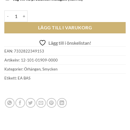
EFVA ATTLING - Little Day Pearl Earrings mängd
LÄGG TILL I VARUKORG
Lägg till i önskelistan!
EAN:
7332822349153
Artikelnr:
12-101-01909-0000
Kategorier:
Örhängen
,
Smycken
Etikett:
EA BAS