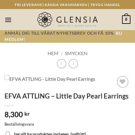
Skip
FRI LEVERANS | KÄNDA VARUMÄRKEN | TRYGG HANDEL
to
content
0
ANMÄL DIG TILL VÅRAT NYHETSBREV OCH FÅ 10%.
BLI
MEDLEM!
HEM
/
SMYCKEN
Lägg till i
EFVA ATTLING – Little Day Pearl Earrings
önskelistan!
8,300
kr
Beställningsvara
Jag vill ha produkten inslagen.
(valfritt)