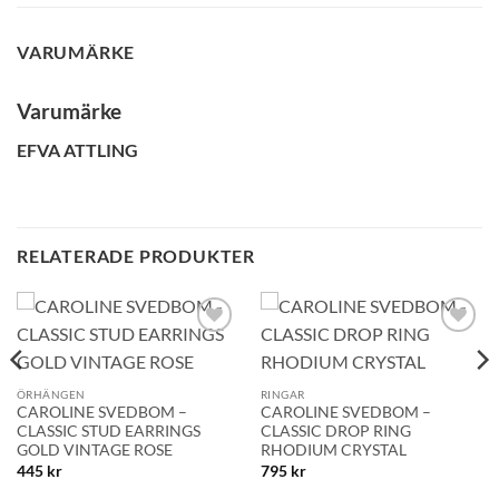
VARUMÄRKE
Varumärke
GLENSIA KUNDKLUBB
EFVA ATTLING
Bli medlem idag och få 10% rabatt på ditt första köp
E-post
RELATERADE PRODUKTER
Namn
Lägg till i
Lägg till i
Mobilnummer
önskelistan!
önskelistan!
ÖRHÄNGEN
RINGAR
CAROLINE SVEDBOM –
CAROLINE SVEDBOM –
CLASSIC STUD EARRINGS
CLASSIC DROP RING
BLI MEDLEM
GOLD VINTAGE ROSE
RHODIUM CRYSTAL
445
kr
795
kr