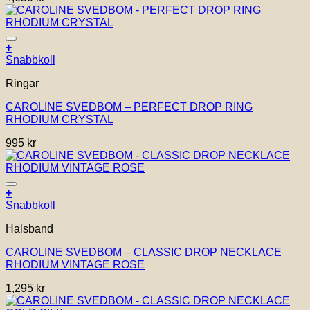
De
olika
alternativen
kan
Lägg till i önskelistan!
+
väljas
Snabbkoll
på
produktsidan
Ringar
CAROLINE SVEDBOM – PERFECT DROP RING
RHODIUM CRYSTAL
995
kr
Lägg till i önskelistan!
+
Snabbkoll
Halsband
CAROLINE SVEDBOM – CLASSIC DROP NECKLACE
RHODIUM VINTAGE ROSE
1,295
kr