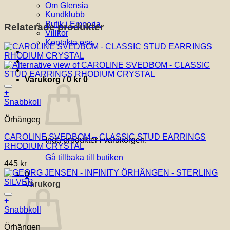
Om Glensia
Kundklubb
Butik i Emporia
Relaterade produkter
Villkor
Kontakta oss
Varukorg /
0
kr
0
Lägg till i önskelistan!
+
Snabbkoll
Örhängen
CAROLINE SVEDBOM – CLASSIC STUD EARRINGS
Inga produkter i varukorgen.
RHODIUM CRYSTAL
Gå tillbaka till butiken
445
kr
0
Varukorg
Lägg till i önskelistan!
+
Snabbkoll
Örhängen