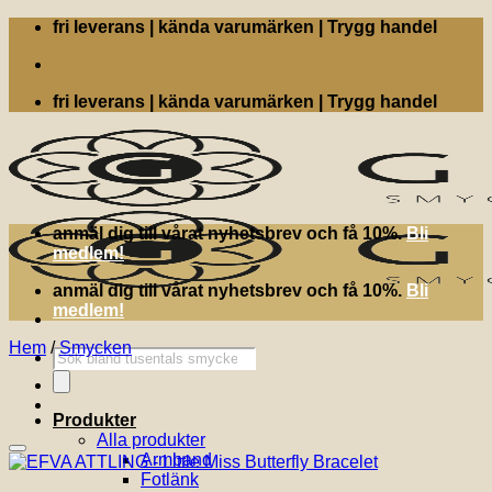
Skip
fri leverans | kända varumärken | Trygg handel
to
content
fri leverans | kända varumärken | Trygg handel
anmäl dig till vårat nyhetsbrev och få 10%.
Bli
medlem!
anmäl dig till vårat nyhetsbrev och få 10%.
Bli
medlem!
Hem
/
Smycken
Produktsökning
Produkter
Alla produkter
Lägg till i önskelistan!
Armband
Fotlänk