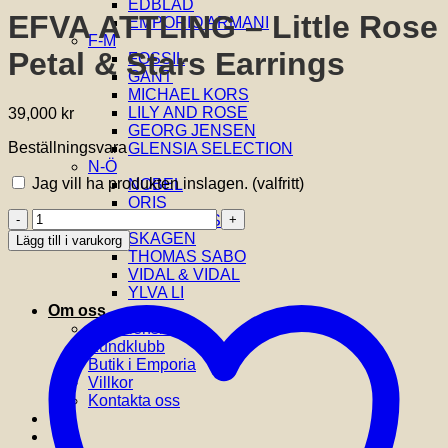
EDBLAD
EFVA ATTLING – Little Rose
EMPORIO ARMANI
F-M
Petal & Stars Earrings
FOSSIL
GANT
MICHAEL KORS
LILY AND ROSE
39,000
kr
GEORG JENSEN
Beställningsvara
GLENSIA SELECTION
N-Ö
Jag vill ha produkten inslagen.
(valfritt)
NOBEL
ORIS
EFVA
SIF JAKOBS
ATTLING
SKAGEN
Lägg till i varukorg
-
THOMAS SABO
Little
VIDAL & VIDAL
Rose
YLVA LI
Petal
Om oss
&
Om Glensia
Stars
Kundklubb
Earrings
Butik i Emporia
mängd
Villkor
Kontakta oss