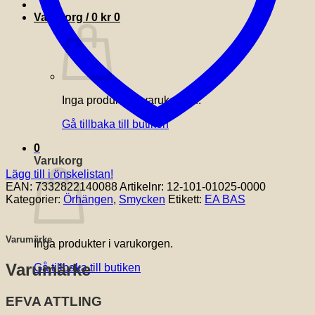
Varukorg /
0
kr
0
Inga produkter i varukorgen.
Gå tillbaka till butiken
0
Varukorg
Lägg till i önskelistan!
EAN:
7332822140088
Artikelnr:
12-101-01025-0000
Kategorier:
Örhängen
,
Smycken
Etikett:
EA BAS
Varumärke
Inga produkter i varukorgen.
Varumärke
Gå tillbaka till butiken
EFVA ATTLING