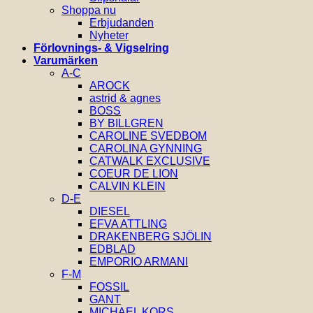
Shoppa nu
Erbjudanden
Nyheter
Förlovnings- & Vigselring
Varumärken
A-C
AROCK
astrid & agnes
BOSS
BY BILLGREN
CAROLINE SVEDBOM
CAROLINA GYNNING
CATWALK EXCLUSIVE
COEUR DE LION
CALVIN KLEIN
D-E
DIESEL
EFVA ATTLING
DRAKENBERG SJÖLIN
EDBLAD
EMPORIO ARMANI
F-M
FOSSIL
GANT
MICHAEL KORS