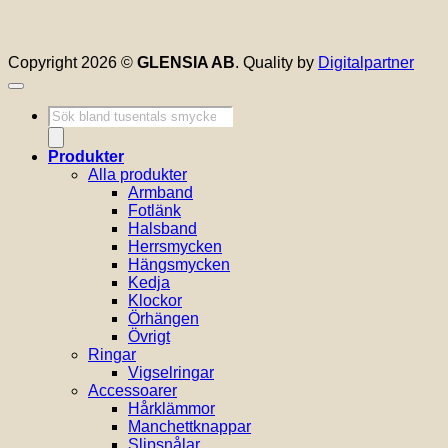
Copyright 2026 ©
GLENSIA AB
. Quality by
Digitalpartner
Produktsökning
Produkter
Alla produkter
Armband
Fotlänk
Halsband
Herrsmycken
Hängsmycken
Kedja
Klockor
Örhängen
Övrigt
Ringar
Vigselringar
Accessoarer
Hårklämmor
Manchettknappar
Slipsnålar