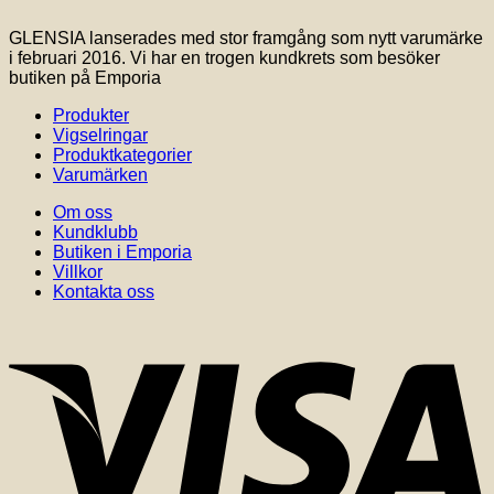
GLENSIA lanserades med stor framgång som nytt varumärke
i februari 2016. Vi har en trogen kundkrets som besöker
butiken på Emporia
Produkter
Vigselringar
Produktkategorier
Varumärken
Om oss
Kundklubb
Butiken i Emporia
Villkor
Kontakta oss
V