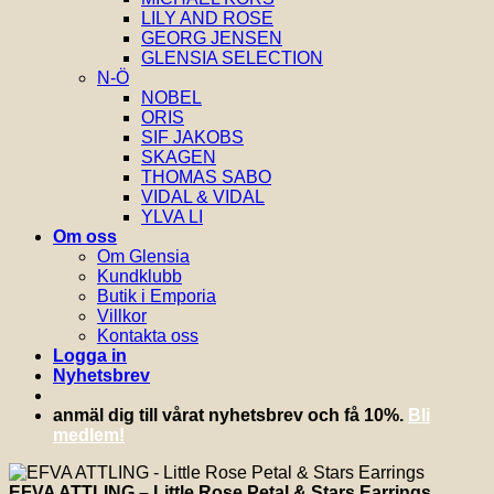
LILY AND ROSE
GEORG JENSEN
GLENSIA SELECTION
N-Ö
NOBEL
ORIS
SIF JAKOBS
SKAGEN
THOMAS SABO
VIDAL & VIDAL
YLVA LI
Om oss
Om Glensia
Kundklubb
Butik i Emporia
Villkor
Kontakta oss
Logga in
Nyhetsbrev
anmäl dig till vårat nyhetsbrev och få 10%.
Bli
medlem!
EFVA ATTLING – Little Rose Petal & Stars Earrings