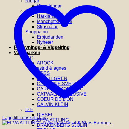
Ringar
Vigselringar
Accessoarer
Hårklämmor
Manchettknappar
Slipsnålar
Shoppa nu
Erbjudanden
Nyheter
Förlovnings- & Vigselring
Varumärken
A-C
AROCK
astrid & agnes
BOSS
BY BILLGREN
CAROLINE SVEDBOM
CAROLINA GYNNING
CATWALK EXCLUSIVE
COEUR DE LION
CALVIN KLEIN
D-E
DIESEL
Lägg till i önskelistan!
EFVA ATTLING
DRAKENBERG SJÖLIN