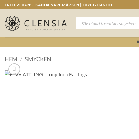
Skip
FRI LEVERANS | KÄNDA VARUMÄRKEN | TRYGG HANDEL
to
content
Produktsökning
HEM
/
SMYCKEN