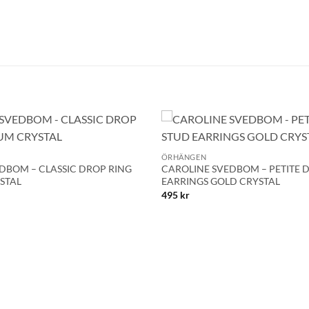
Namn
Mobilnummer
+
BLI MEDLEM
Lägg till i
ÖRHÄNGEN
önskelistan!
DBOM – CLASSIC DROP RING
CAROLINE SVEDBOM – PETITE 
STAL
EARRINGS GOLD CRYSTAL
495
kr