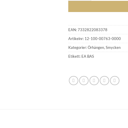
EAN:
7332822083378
Artikelnr:
12-100-00763-0000
Kategorier:
Örhängen
,
Smycken
Etikett:
EA BAS
GLENSIA KUNDKLUBB
Bli medlem idag och få 10% rabatt på ditt första köp
E-post