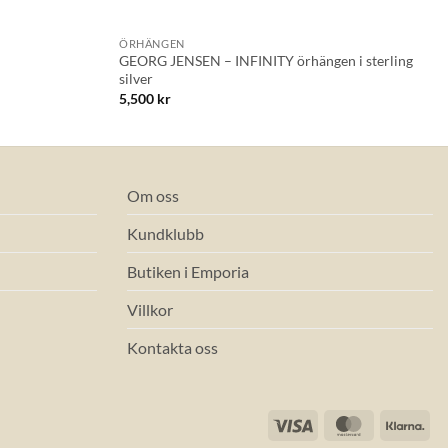
+
ÖRHÄNGEN
GEORG JENSEN – INFINITY örhängen i sterling
silver
5,500
kr
Om oss
Kundklubb
Butiken i Emporia
Villkor
Kontakta oss
Visa
MasterCard
Kla