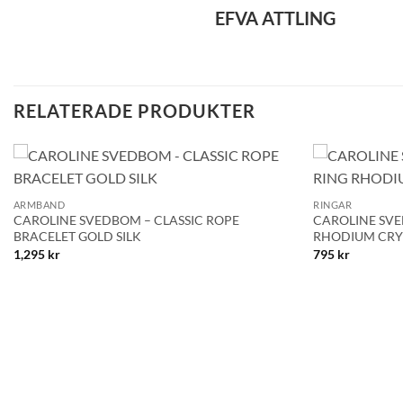
EFVA ATTLING
RELATERADE PRODUKTER
+
+
Lägg till i
ARMBAND
RINGAR
önskelistan!
CAROLINE SVEDBOM – CLASSIC ROPE
CAROLINE SVE
BRACELET GOLD SILK
RHODIUM CRY
1,295
kr
795
kr