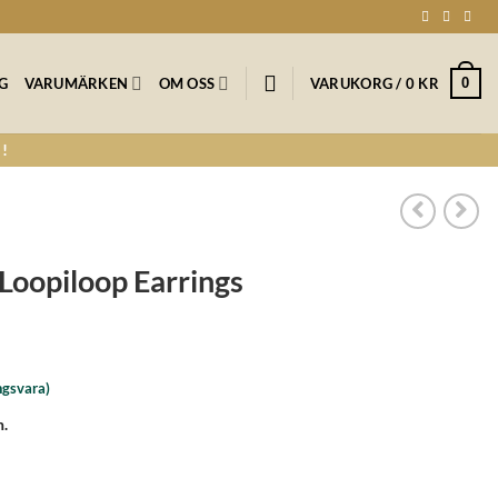
0
NG
VARUMÄRKEN
OM OSS
VARUKORG /
0
KR
!
oopiloop Earrings
ngsvara)
n.
ngs mängd