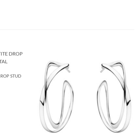
Lägg till i
Lägg till i
önskelistan!
önskelistan!
DROP STUD