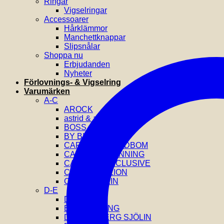
Ringar
Vigselringar
Accessoarer
Hårklämmor
Manchettknappar
Slipsnålar
Shoppa nu
Erbjudanden
Nyheter
Förlovnings- & Vigselring
Varumärken
A-C
AROCK
astrid & agnes
BOSS
BY BILLGREN
CAROLINE SVEDBOM
CAROLINA GYNNING
CATWALK EXCLUSIVE
COEUR DE LION
CALVIN KLEIN
D-E
DIESEL
EFVA ATTLING
DRAKENBERG SJÖLIN