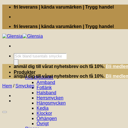
Skip
fri leverans | kända varumärken | Trygg handel
to
content
fri leverans | kända varumärken | Trygg handel
Produktsökning
anmäl dig till vårat nyhetsbrev och få 10%.
Bli medle
Produkter
anmäl dig till vårat nyhetsbrev och få 10%.
Bli medle
Alla produkter
Armband
Hem
/
Smycken
Fotlänk
Halsband
Herrsmycken
Hängsmycken
Kedja
Klockor
Örhängen
Övrigt