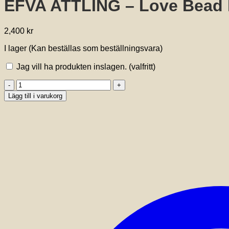
EFVA ATTLING – Love Bead 
2,400
kr
I lager (Kan beställas som beställningsvara)
Jag vill ha produkten inslagen.
(valfritt)
EFVA
ATTLING
Lägg till i varukorg
-
Love
Bead
Ear
-
Onyx
mängd