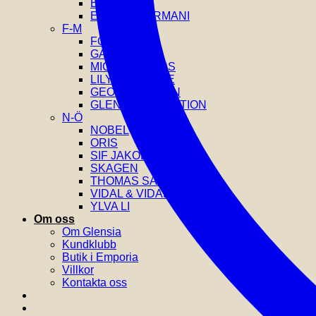
EDBLAD
EMPORIO ARMANI
F-M
FOSSIL
GANT
MICHAEL KORS
LILY AND ROSE
GEORG JENSEN
GLENSIA SELECTION
N-Ö
NOBEL
ORIS
SIF JAKOBS
SKAGEN
THOMAS SABO
VIDAL & VIDAL
YLVA LI
Om oss
Om Glensia
Kundklubb
Butik i Emporia
Villkor
Kontakta oss