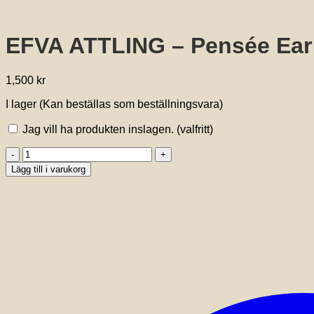
EFVA ATTLING – Pensée E
1,500
kr
I lager (Kan beställas som beställningsvara)
Jag vill ha produkten inslagen.
(valfritt)
EFVA
ATTLING
Lägg till i varukorg
-
Pensée
Ear
GULDPLÄTERAT
SILVER
mängd