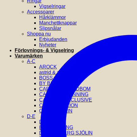
Ringar
Vigselringar
Accessoarer
Hårklämmor
Manchettknappar
Slipsnålar
Shoppa nu
Erbjudanden
Nyheter
Förlovnings- & Vigselring
Varumärken
A-C
AROCK
astrid & agnes
BOSS
BY BILLGREN
CAROLINE SVEDBOM
CAROLINA GYNNING
CATWALK EXCLUSIVE
COEUR DE LION
CALVIN KLEIN
D-E
DIESEL
EFVA ATTLING
DRAKENBERG SJÖLIN