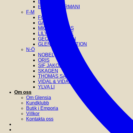
EDBLAD
EMPORIO ARMANI
F-M
FOSSIL
GANT
MICHAEL KORS
LILY AND ROSE
GEORG JENSEN
GLENSIA SELECTION
N-Ö
NOBEL
ORIS
SIF JAKOBS
SKAGEN
THOMAS SABO
VIDAL & VIDAL
YLVA LI
Om oss
Om Glensia
Kundklubb
Butik i Emporia
Villkor
Kontakta oss