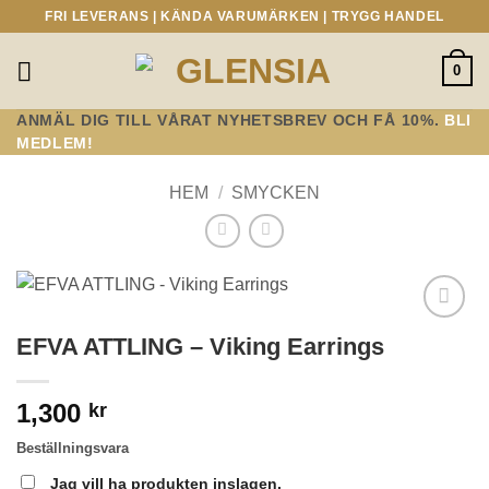
Skip
FRI LEVERANS | KÄNDA VARUMÄRKEN | TRYGG HANDEL
to
content
0
ANMÄL DIG TILL VÅRAT NYHETSBREV OCH FÅ 10%.
BLI
MEDLEM!
HEM
/
SMYCKEN
Lägg till i
EFVA ATTLING – Viking Earrings
önskelistan!
1,300
kr
Beställningsvara
Jag vill ha produkten inslagen.