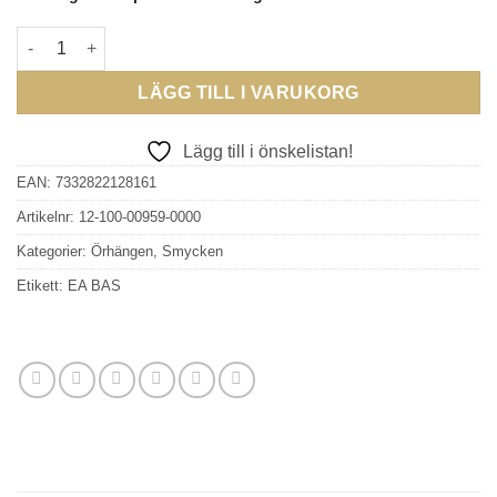
EFVA ATTLING - Viking Earrings mängd
LÄGG TILL I VARUKORG
Lägg till i önskelistan!
EAN:
7332822128161
Artikelnr:
12-100-00959-0000
Kategorier:
Örhängen
,
Smycken
Etikett:
EA BAS