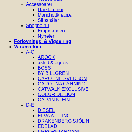
Accessoarer
Hårklämmor
Manchettknappar
Slipsnålar
Shoppa nu
Erbjudanden
Nyheter
Förlovnings- & Vigselring
Varumärken
A-C
AROCK
astrid & agnes
BOSS
BY BILLGREN
CAROLINE SVEDBOM
CAROLINA GYNNING
CATWALK EXCLUSIVE
COEUR DE LION
CALVIN KLEIN
D-E
DIESEL
EFVA ATTLING
DRAKENBERG SJÖLIN
EDBLAD
EMPORIO ARMANI