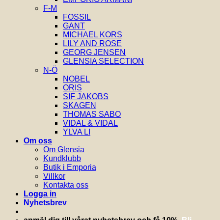
F-M
FOSSIL
GANT
MICHAEL KORS
LILY AND ROSE
GEORG JENSEN
GLENSIA SELECTION
N-Ö
NOBEL
ORIS
SIF JAKOBS
SKAGEN
THOMAS SABO
VIDAL & VIDAL
YLVA LI
Om oss
Om Glensia
Kundklubb
Butik i Emporia
Villkor
Kontakta oss
Logga in
Nyhetsbrev