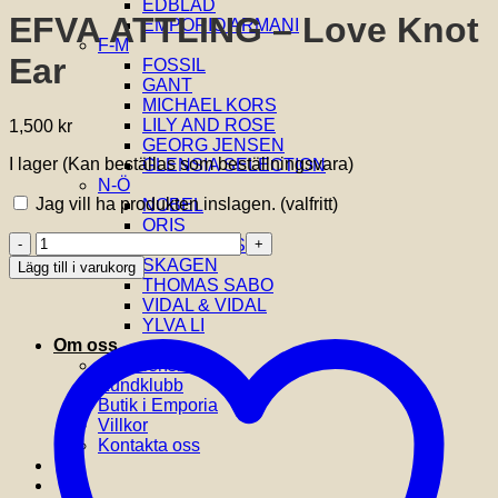
EDBLAD
EFVA ATTLING – Love Knot
EMPORIO ARMANI
F-M
Ear
FOSSIL
GANT
MICHAEL KORS
LILY AND ROSE
1,500
kr
GEORG JENSEN
I lager (Kan beställas som beställningsvara)
GLENSIA SELECTION
N-Ö
Jag vill ha produkten inslagen.
(valfritt)
NOBEL
ORIS
EFVA
SIF JAKOBS
ATTLING
SKAGEN
Lägg till i varukorg
-
THOMAS SABO
Love
VIDAL & VIDAL
Knot
YLVA LI
Ear
Om oss
mängd
Om Glensia
Kundklubb
Butik i Emporia
Villkor
Kontakta oss