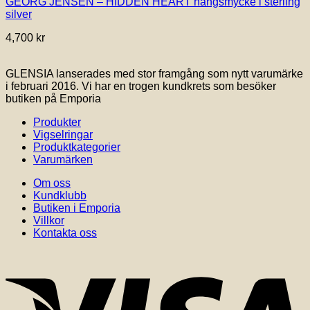
GEORG JENSEN – HIDDEN HEART hängsmycke i sterling
silver
4,700
kr
GLENSIA lanserades med stor framgång som nytt varumärke
i februari 2016. Vi har en trogen kundkrets som besöker
butiken på Emporia
Produkter
Vigselringar
Produktkategorier
Varumärken
Om oss
Kundklubb
Butiken i Emporia
Villkor
Kontakta oss
V