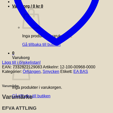
Varukorg /
0
kr
0
Inga produkter i varukorgen.
Gå tillbaka till butiken
0
Varukorg
Lägg till i önskelistan!
EAN:
7332822129083
Artikelnr:
12-100-00968-0000
Kategorier:
Örhängen
,
Smycken
Etikett:
EA BAS
Varumärke
Inga produkter i varukorgen.
Varumärke
Gå tillbaka till butiken
EFVA ATTLING