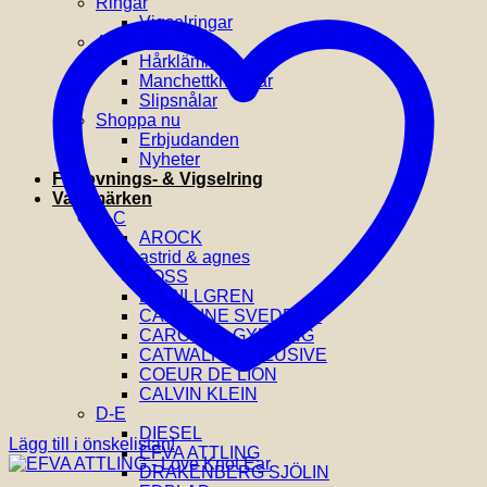
Ringar
Vigselringar
Accessoarer
Hårklämmor
Manchettknappar
Slipsnålar
Shoppa nu
Erbjudanden
Nyheter
Förlovnings- & Vigselring
Varumärken
A-C
AROCK
astrid & agnes
BOSS
BY BILLGREN
CAROLINE SVEDBOM
CAROLINA GYNNING
CATWALK EXCLUSIVE
COEUR DE LION
CALVIN KLEIN
D-E
DIESEL
Lägg till i önskelistan!
EFVA ATTLING
DRAKENBERG SJÖLIN