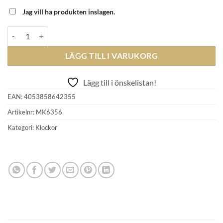
Jag vill ha produkten inslagen.
MICHAEL KORS - BRYANT Dam med länk mängd
LÄGG TILL I VARUKORG
Lägg till i önskelistan!
EAN:
4053858642355
Artikelnr:
MK6356
Kategori:
Klockor
GLENSIA KUNDKLUBB