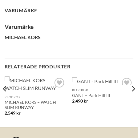
Bli medlem idag och få 10% rabatt på ditt första köp
VARUMÄRKE
E-post
Varumärke
MICHAEL KORS
Namn
Mobilnummer
RELATERADE PRODUKTER
BLI MEDLEM
KLOCKOR
Lägg till i
Lägg till i
GANT – Park Hill III
önskelistan!
önskelistan!
KLOCKOR
2,490
kr
MICHAEL KORS – WATCH
SLIM RUNWAY
2,549
kr