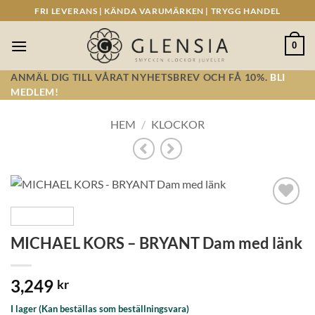
Skip
FRI LEVERANS | KÄNDA VARUMÄRKEN | TRYGG HANDEL
to
content
0
ANMÄL DIG TILL VÅRAT NYHETSBREV OCH FÅ 10%.
BLI
MEDLEM!
HEM
/
KLOCKOR
Lägg till i
önskelistan!
MICHAEL KORS – BRYANT Dam med länk
3,249
kr
I lager (Kan beställas som beställningsvara)