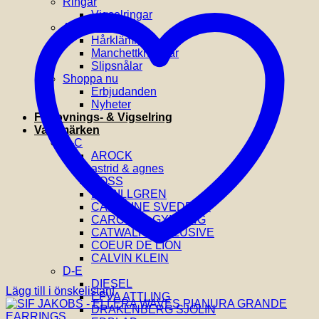
Ringar
Vigselringar
Accessoarer
Hårklämmor
Manchettknappar
Slipsnålar
Shoppa nu
Erbjudanden
Nyheter
Förlovnings- & Vigselring
Varumärken
A-C
AROCK
astrid & agnes
BOSS
BY BILLGREN
CAROLINE SVEDBOM
CAROLINA GYNNING
CATWALK EXCLUSIVE
COEUR DE LION
CALVIN KLEIN
D-E
DIESEL
Lägg till i önskelistan!
EFVA ATTLING
DRAKENBERG SJÖLIN