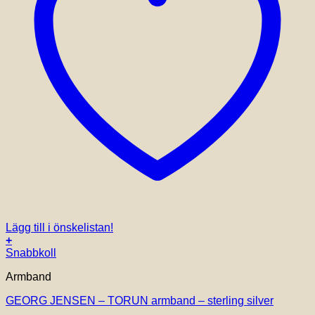
Lägg till i önskelistan!
+
Den
Snabbkoll
här
Armband
produkten
har
GEORG JENSEN – TORUN armband – sterling silver
flera