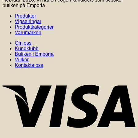
butiken på Emporia
Produkter
Vigselringar
Produktkategorier
Varumärken
Om oss
Kundklubb
Butiken i Emporia
Villkor
Kontakta oss
V