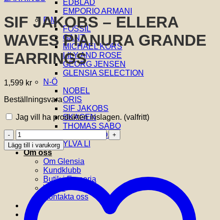
EDBLAD
EMPORIO ARMANI
SIF JAKOBS – ELLERA
F-M
FOSSIL
WAVES PIANURA GRANDE
GANT
MICHAEL KORS
EARRINGS
LILY AND ROSE
GEORG JENSEN
GLENSIA SELECTION
N-Ö
1,599
kr
NOBEL
Beställningsvara
ORIS
SIF JAKOBS
Jag vill ha produkten inslagen.
(valfritt)
SKAGEN
THOMAS SABO
SIF
VIDAL & VIDAL
JAKOBS
YLVA LI
Lägg till i varukorg
-
Om oss
ELLERA
Om Glensia
WAVES
Kundklubb
PIANURA
Butik i Emporia
GRANDE
Villkor
EARRINGS
Kontakta oss
mängd