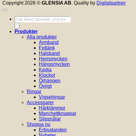
Copyright 2026 ©
GLENSIA AB
. Quality by
Digitalpartner
Produktsökning
Produkter
Alla produkter
Armband
Fotlänk
Halsband
Herrsmycken
Hängsmycken
Kedja
Klockor
Örhängen
Övrigt
Ringar
Vigselringar
Accessoarer
Hårklämmor
Manchettknappar
Slipsnålar
Shoppa nu
Erbjudanden
Nyheter