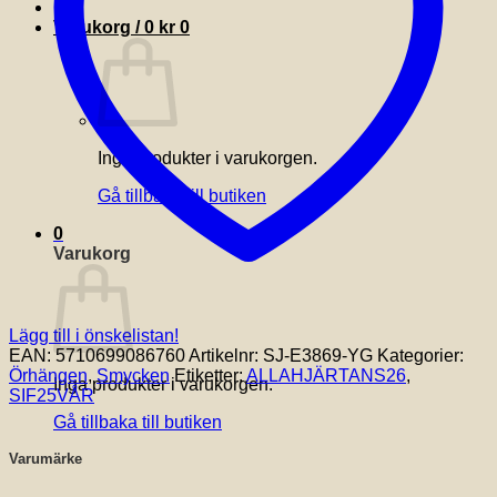
Varukorg /
0
kr
0
Inga produkter i varukorgen.
Gå tillbaka till butiken
0
Varukorg
Lägg till i önskelistan!
EAN:
5710699086760
Artikelnr:
SJ-E3869-YG
Kategorier:
Örhängen
,
Smycken
Etiketter:
ALLAHJÄRTANS26
,
Inga produkter i varukorgen.
SIF25VÅR
Gå tillbaka till butiken
Varumärke