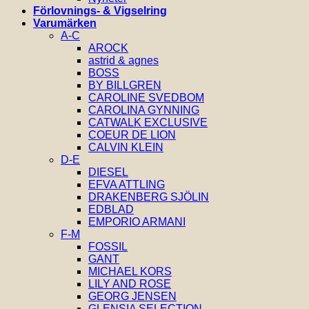
Förlovnings- & Vigselring
Varumärken
A-C
AROCK
astrid & agnes
BOSS
BY BILLGREN
CAROLINE SVEDBOM
CAROLINA GYNNING
CATWALK EXCLUSIVE
COEUR DE LION
CALVIN KLEIN
D-E
DIESEL
EFVA ATTLING
DRAKENBERG SJÖLIN
EDBLAD
EMPORIO ARMANI
F-M
FOSSIL
GANT
MICHAEL KORS
LILY AND ROSE
GEORG JENSEN
GLENSIA SELECTION