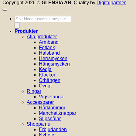
Copyright 2026 ©
GLENSIA AB
. Quality by
Digitalpartner
Produktsökning
Produkter
Alla produkter
Armband
Fotlänk
Halsband
Herrsmycken
Hängsmycken
Kedja
Klockor
Örhängen
Övrigt
Ringar
Vigselringar
Accessoarer
Hårklämmor
Manchettknappar
Slipsnålar
Shoppa nu
Erbjudanden
Nyheter