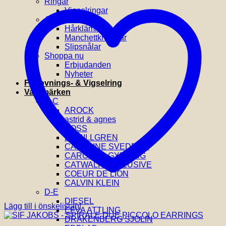
Ringar
Vigselringar
Accessoarer
Hårklämmor
Manchettknappar
Slipsnålar
Shoppa nu
Erbjudanden
Nyheter
Förlovnings- & Vigselring
Varumärken
A-C
AROCK
astrid & agnes
BOSS
BY BILLGREN
CAROLINE SVEDBOM
CAROLINA GYNNING
CATWALK EXCLUSIVE
COEUR DE LION
CALVIN KLEIN
D-E
DIESEL
Lägg till i önskelistan!
EFVA ATTLING
DRAKENBERG SJÖLIN