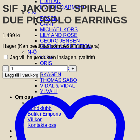
EDBLAD
SIF JAKOBS – SPIRALE
EMPORIO ARMANI
F-M
DUE PICCOLO EARRINGS
FOSSIL
GANT
MICHAEL KORS
LILY AND ROSE
1,499
kr
GEORG JENSEN
I lager (Kan beställas som beställningsvara)
GLENSIA SELECTION
N-Ö
Jag vill ha produkten inslagen.
(valfritt)
NOBEL
ORIS
SIF
SIF JAKOBS
JAKOBS
SKAGEN
Lägg till i varukorg
-
THOMAS SABO
SPIRALE
VIDAL & VIDAL
DUE
YLVA LI
PICCOLO
Om oss
EARRINGS
Om Glensia
mängd
Kundklubb
Butik i Emporia
Villkor
Kontakta oss