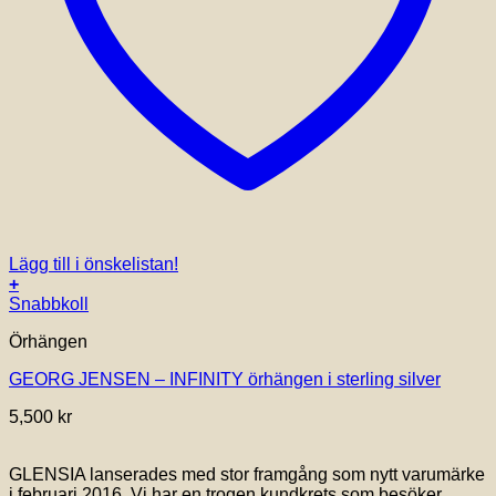
Lägg till i önskelistan!
+
Snabbkoll
Örhängen
GEORG JENSEN – INFINITY örhängen i sterling silver
5,500
kr
GLENSIA lanserades med stor framgång som nytt varumärke
i februari 2016. Vi har en trogen kundkrets som besöker