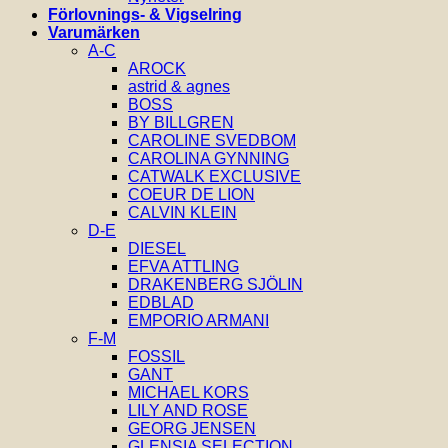
Förlovnings- & Vigselring
Varumärken
A-C
AROCK
astrid & agnes
BOSS
BY BILLGREN
CAROLINE SVEDBOM
CAROLINA GYNNING
CATWALK EXCLUSIVE
COEUR DE LION
CALVIN KLEIN
D-E
DIESEL
EFVA ATTLING
DRAKENBERG SJÖLIN
EDBLAD
EMPORIO ARMANI
F-M
FOSSIL
GANT
MICHAEL KORS
LILY AND ROSE
GEORG JENSEN
GLENSIA SELECTION