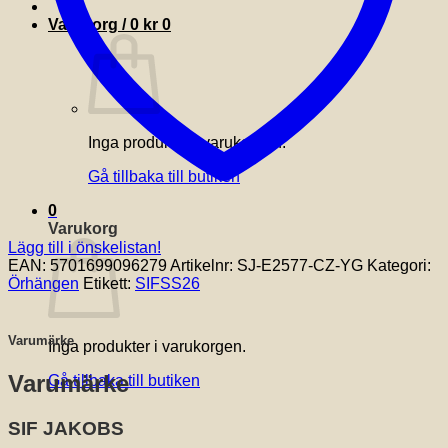
Varukorg /
0
kr
0
Inga produkter i varukorgen.
Gå tillbaka till butiken
0
Varukorg
Lägg till i önskelistan!
EAN:
5701699096279
Artikelnr:
SJ-E2577-CZ-YG
Kategori:
Örhängen
Etikett:
SIFSS26
Varumärke
Inga produkter i varukorgen.
Varumärke
Gå tillbaka till butiken
SIF JAKOBS