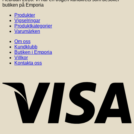
butiken på Emporia
Produkter
Vigselringar
Produktkategorier
Varumärken
Om oss
Kundklubb
Butiken i Emporia
Villkor
Kontakta oss
V